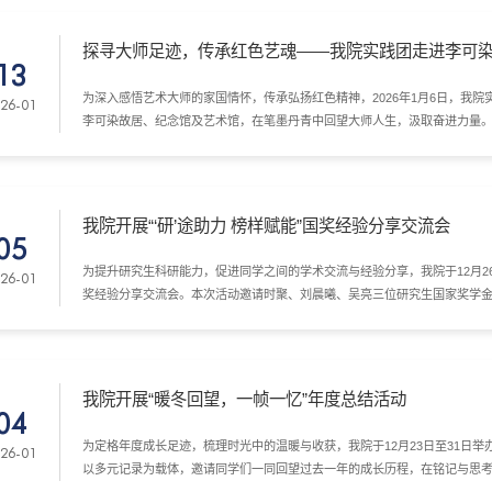
探寻大师足迹，传承红色艺魂——我院实践团走进李可
13
为深入感悟艺术大师的家国情怀，传承弘扬红色精神，2026年1月6日，我院
26-01
李可染故居、纪念馆及艺术馆，在笔墨丹青中回望大师人生，汲取奋进力量
我院开展“‘研’途助力 榜样赋能”国奖经验分享交流会
05
为提升研究生科研能力，促进同学之间的学术交流与经验分享，我院于12月26日下
26-01
奖经验分享交流会。本次活动邀请时聚、刘晨曦、吴亮三位研究生国家奖学
内容进行经验交流。学院部分研究生积极参与，活动由院研究生会部长何继
我院开展“暖冬回望，一帧一忆”年度总结活动
04
为定格年度成长足迹，梳理时光中的温暖与收获，我院于12月23日至31日举
26-01
以多元记录为载体，邀请同学们一同回望过去一年的成长历程，在铭记与思