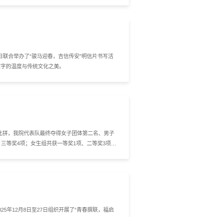
1日联合举办了“骏马迎春，吉信传安”明信片书写活
文字的温度与传统文化之美。
烈比拼，我院代表队最终夺得女子团体第二名、男子
三等奖4项；女生组共获一等奖1项、二等奖3项、
5年12月8日至27日组织开展了“青春撰联，福启