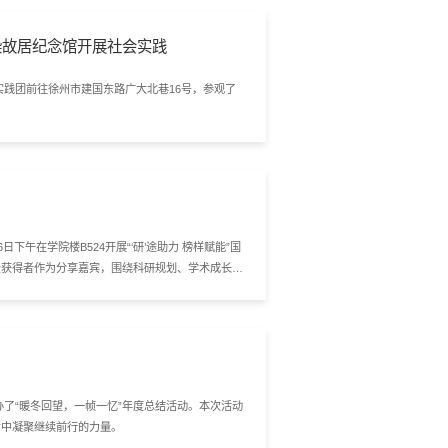
染故居纪念馆开展社会实践
实践团前往徐州市建国东路广大北巷16号，参观了
。
午在学院楼B524开展“‘研’途助力 榜样赋能”国
金获得者作为分享嘉宾，围绕科研规划、学术成长等
存主持。
办了“暖冬回望，一帧一忆”年度总结活动。本次活动
考中凝聚继续前行的力量。