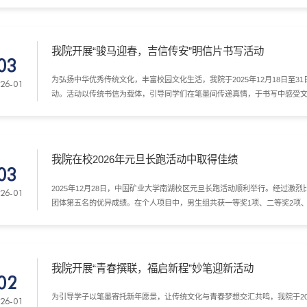
我院开展“骏马迎春，吉信传安”明信片书写活动
03
为弘扬中华优秀传统文化，丰富校园文化生活，我院于2025年12月18日至3
26-01
动。活动以传统书信为载体，引导同学们在笔墨间传递真情，于书写中感受
我院在校2026年元旦长跑活动中取得佳绩
03
2025年12月28日，中国矿业大学南湖校区元旦长跑活动顺利举行。经过激
26-01
团体第五名的优异成绩。在个人项目中，男生组共获一等奖1项、二等奖2项、
三等奖8项。
我院开展“青春撰联，福启新程”妙笔迎新活动
02
为引导学子以笔墨寄托新年愿景，让传统文化与青春梦想交汇共鸣，我院于202
26-01