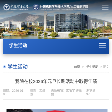
学生活动
学生活动
首页
>
学生活动
>
正文
我院在校2026年元旦长跑活动中取得佳绩
摄影：史昌
责任编辑：史毛宁 许嘉
日期：2026-01-
浏览量：
03
97
杰
琛