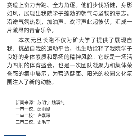
赛道上奋力奔跑、全力角逐。他们步伐矫健，身影
如风，展现出我院学子蓬勃的朝气与坚韧的意志。
沿途气氛热烈，加油声、欢呼声此起彼伏，汇成一
片激昂的青春乐章。
本次元旦长跑不仅为矿大学子提供了展现自
我、挑战自我的运动平台，也生动诠释了我院学子
良好的身体素质和昂扬的精神风貌。它既是一场活
力四射的体育盛会，也是一次团队凝聚力和集体荣
誉感的集中展示，为营造健康、阳光的校园文化氛
围注入了新的动能。
新闻来源：苏明宇 魏溪纯
一审一校：邰雨璇
二审二校：许嘉琛
三审三校：史毛宁