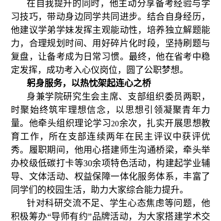
在自我提升的同时，他主动分享备考经验与学
习技巧，带动身边同学共同进步。结合自身经历，
他建议学弟学妹发挥主观能动性，培养独立解题能
力，合理规划时间、用好碎片化时段，坚持刷题与
复盘，让备考成为日常习惯。最终，他在省考中稳
定发挥，成功考入心仪岗位，圆了公职梦想。
躬身服务，以热忱架起连心之桥
身兼学院研究生会主席、支部组织委员两职，
时聚始终筑牢理想信念，以思想引领凝聚青年力
量。他牵头组织理论学习
余次，扎实开展思想教
20
育工作，所在支部连续两年在民主评议中获评优
秀。履职期间，他用心搭建师生沟通桥梁，牵头举
办校级低碳打卡等
30
余项特色活动，构建起学业辅
导、文体活动、权益保障一体化服务体系，丰富了
同学们的校园生活，助力大家综合能力提升。
针对科研交流不足、学生心态焦虑等问题，他
积极筹办“导师有约”
品牌活动，为大家搭建学术交