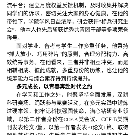
流平台；建立月度权益反馈机制，及时收集并解决
同学们的诉求，密切关注大家的身心健康。在他的
带领下，学院学风日益浓厚，研会获
评“标兵研究生
会”，他本人
也先后斩获优秀共青团干部等
多项
荣誉
称号。
面对学业、备考与学生工作多重任务
，他秉持
“抓大放小、巧用碎片”的原
则，合理分配精力、高
效统筹事务。在他看来，三者并非相互冲突，而是
相辅相成、彼此成就，多重身份的历练，也让他的
统筹能力与综合素养得到持续提升。
多元成长，以青春奔赴时代之约
在学习和工作之外，时聚坚持全面发展，深耕
科研赛场、踊跃参与竞赛活动，在多元实践中锤炼
过硬本领。他牢记科技强国使命，潜心钻研专业领
域，以第二作者身份在
类会议、
CCF-B
类期
CCF-A
刊发表论文
2
篇，以第一作者发表
EI
论文
1
篇、取得