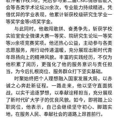
软件著作权
3
项；先后参与第二届
CSIG
情感智能大
会等各类学术论坛
20
余次，专业能力持续精进。凭
借优异的学业表现，他累计斩获
校级研究生
学业一
等奖学金等
项奖学金。
9
与此同时，他
敢闯敢拼
、奋勇争先，斩获学校
实验室安全微课大赛一等奖、院研究生论坛一等奖
等
余项竞赛奖项。他还热心公益，主动参与各类
20
志愿服务，用行动传递温暖，充分展现出新时代青
年昂扬向上的精神风貌。丰富的实践经历，不仅为
他积累了阅历，更强化了他的服务意识与责任担
当，为今后扎根岗位、服务群众打下坚实基础。
时聚始终把个人理想融入国家发展大局，以赤
诚之心奔赴新征程。一路走来，他以坚守直面挑
战，以实干追逐梦想，以奉献诠释担当，充分展现
了新时代矿大学子的优良风貌。如今
，
即将踏上公
职岗位，
他表示，自己
会继续坚守初心、脚踏实
地，在服务人民、奉献社会的道路上
昂首
前行。