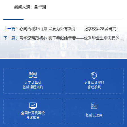
新闻来源：吕华渊
上一篇：
心向西域赴山海 以爱为炬育新芽——记学校第28届研究生
支教团成员吴士博
下一篇：
笃学深耕践初心 实干奉献绘青春——优秀毕业生李志昂的成
长答卷
大学计算机
专业认证资料
基础课程预约
管理系统
全国计算机等级
基础试验网
考试报名