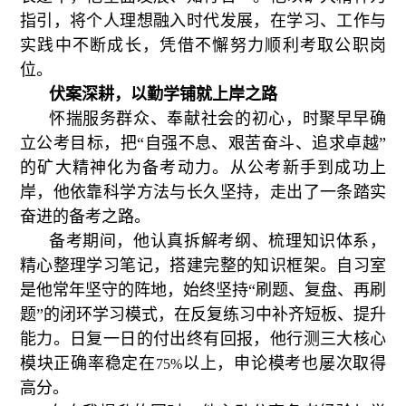
指引，将个人理想融入时代发展，在学习、工作与
实践中不断成长，凭借不懈努力顺利考取公职岗
位。
伏案深耕，以勤学铺就上岸之路
怀揣服务群众、奉献社会的初心，时聚早早确
立公考目标，
把“自强不息、艰苦奋斗、追求卓越”
的矿大
精神化为备考动力。从公考新手到成功上
岸，他依靠科学方法与长久坚持，走出了一条踏实
奋进的备考之路。
备考期间，他认真拆解考纲、梳理知识体系，
精心整理学习笔记，搭建完整的知识框架。自习室
是他常年坚守的阵地，始终
坚持“刷题、复盘、再刷
题”的闭
环学习模式，在反复练习中补齐短板、提升
能力。日复一日的付出终有回报，他行测三大核心
模块正确率稳定在
以上，申论模考也屡次取得
75%
高分。