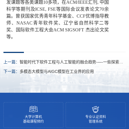
发课题等各类课题
10
多项，在
ACM/IEEE
汇刊
,
中国
科学等期刊及
ICSE, FSE
等国际会议发表论文
70
余
篇。曾获国家优秀青年科学基金、
CCF
优博指导教
师、
NASAC
青年软件奖、辽宁省自然科学二等
奖、国际软件工程大会
ACM SIGSOFT
杰出论文奖
等。
上一篇：
智能时代下软件工程与人工智能的融合趋势-—-一些探索与
尝试
下一篇：
多模态大模型与AIGC模型在工业界的应用
大学计算机
专业认证资料
基础课程预约
管理系统