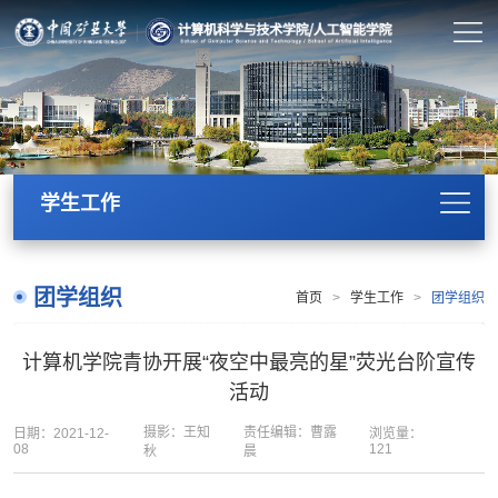
学生工作
团学组织
首页
>
学生工作
>
团学组织
计算机学院青协开展“夜空中最亮的星”荧光台阶宣传
活动
摄影：王知
责任编辑：曹露
日期：2021-12-
浏览量：
08
121
秋
晨