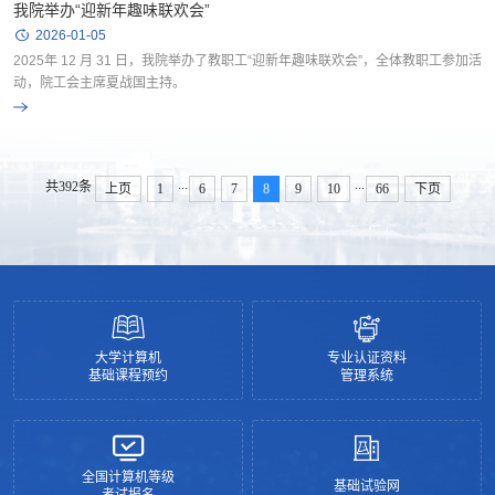
我院举办“迎新年趣味联欢会”
2026-01-05
2025年 12 月 31 日，我院举办了教职工“迎新年趣味联欢会”，全体教职工参加活
动，院工会主席夏战国主持。
...
...
共392条
上页
1
6
7
8
9
10
66
下页
大学计算机
专业认证资料
基础课程预约
管理系统
全国计算机等级
基础试验网
考试报名