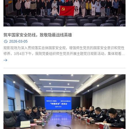
筑牢国家安全防线，致敬隐蔽战线英雄
2026-03-05
​观影现场为深入贯彻落实总体国家安全观，增强师生党员的国家安全意识和党性
修养，3月4日下午，我院党委组织师生党员开展主题党日观影活动，集体观看当
代国家安全题材电影《惊蛰无声》。影片讲述了国安小组在我国最新战机重要情
报遭外泄后，与间谍分子斗智斗勇、殊死较量，最终成功抓捕间谍、守护国家核
心秘密的惊险故事。观影过程中，全体党员全神贯注，被环环相扣的紧张剧情所
牵动，被国安干警“于无声处听惊雷”的忠诚担当...