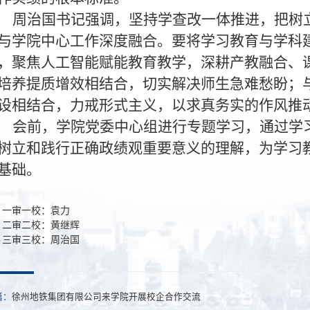
周治国书记强调，
坚持学查改一体推进，把树
与学院中心工作深度融合。要将学习教育与学科
，聚焦
人工智能
赋
能教育教学
，深耕产教融合、
培养提质增效相结合，切实解决师生急难愁盼；
设相结合，力戒形式主义，以求真务实的作风推
会前，学院党委中心组
进行
专题学习，通过学
树立和践行正确政绩观重要意义的理解，为学习
基础。
一审一校：袁力
二审二校：黄继辉
三审三校：周治国
篇：
徐州地铁集团有限公司来学院开展校企合作交流