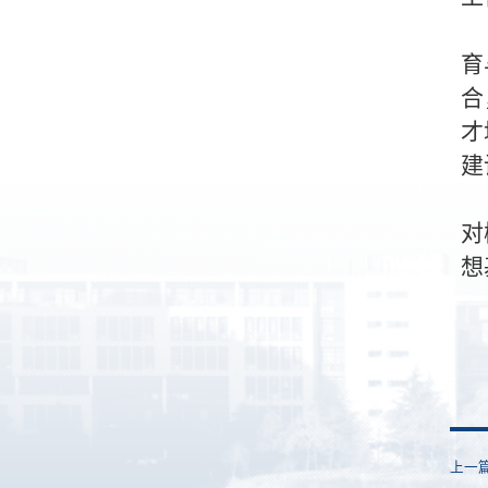
育
合
才
建
对
想
上一