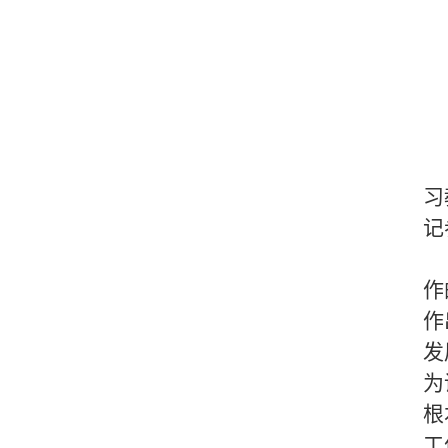
习
记
作
作
发
为
根
工