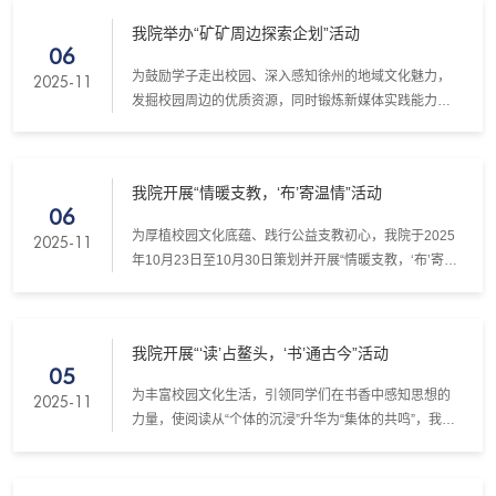
采用AI交互解谜形式，将反诈知识融入趣味竞技，吸引了
我院举办“矿矿周边探索企划”活动
全校300余名同学积极参与。
06
为鼓励学子走出校园、深入感知徐州的地域文化魅力，
2025-11
发掘校园周边的优质资源，同时锻炼新媒体实践能力，
我院于2025年10月19日至11月3日组织开展了“矿矿周边
探索企划”活动。
我院开展“情暖支教，‘布’寄温情”活动
06
为厚植校园文化底蕴、践行公益支教初心，我院于2025
2025-11
年10月23日至10月30日策划并开展“情暖支教，‘布’寄温
情”主题活动。活动以不织布手工作品为情感纽带，融合
创意实践与公益支教的理念，既为学生打造了放松身
心、释放创意的实践空间，也让爱心通过手工作品跨越
我院开展“‘读’占鳌头，‘书’通古今”活动
地域阻隔，传递到重庆研支团所支教的小学生手中，为
05
校园增添了公益暖意与艺术生机。
为丰富校园文化生活，引领同学们在书香中感知思想的
2025-11
力量，使阅读从“个体的沉浸”升华为“集体的共鸣”，我院
于2025年10月23日至11月4日策划并开展了“‘读’占鳌
头，‘书’通古今”主题活动。活动以多元形式引导学生深入
书籍世界，在经典与新知的碰撞中拓宽视野，涵养沉浸