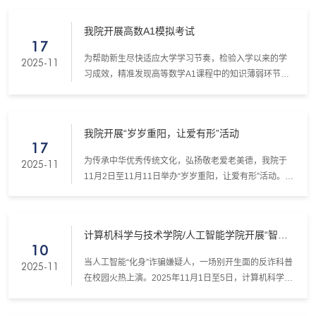
我院开展高数A1模拟考试
17
为帮助新生尽快适应大学学习节奏，检验入学以来的学
2025-11
习成效，精准发现高等数学A1课程中的知识薄弱环节，
我院于11月9日组织全体新生参加了高等数学A1模拟考
试。
我院开展“岁岁重阳，让爱有形”活动
17
为传承中华优秀传统文化，弘扬敬老爱老美德，我院于
2025-11
11月2日至11月11日举办“岁岁重阳，让爱有形”活动。活
动以“照片藏日常、书信传深情”为主题，引导学生通过镜
头定格青春日常、以书信传递细腻真情、用视频搭建沟
通桥梁，让两代人的情感交流跨越代际。
计算机科学与技术学院/人工智能学院开展“智探
10
反诈案，巧竞AI谜”活动
当人工智能“化身”诈骗嫌疑人，一场别开生面的反诈科普
2025-11
在校园火热上演。2025年11月1日至5日，计算机科学与
技术学院/人工智能学院成功举办“智探反诈案，巧竞AI谜”
主题活动。作为校级科技文化节中标项目，该活动创新