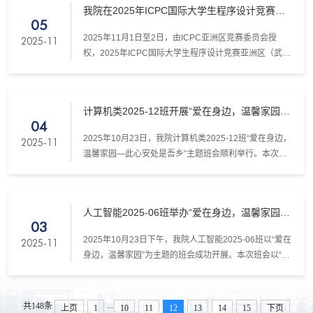
我院在2025年ICPC国际大学生程序设计竞赛
式阅读的心性。
05
（武汉）中喜获佳绩
2025年11月1日至2日，由ICPC亚洲区竞赛委员会授
2025-11
权，2025年ICPC国际大学生程序设计竞赛亚洲区（武
汉）在武汉大学成功举办。来自清华大学、北京大学、
中国矿业大学等全国302所高校的443支参赛队伍齐聚赛
场，展开了一场高水平的程序设计与算法较量。
计算机类2025-12班开展“爱在身边，温馨家园”
04
心理主题班会
2025年10月23日，我院计算机类2025-12班“爱在身边，
2025-11
温馨家园—此心安处是吾乡”主题班会顺利举行。本次班
会以“讲我的故事-做小游戏-写心里话及合唱”为主线，营
造和谐温馨的班级氛围。
人工智能2025-06班举办“爱在身边，温馨家园”
03
心理主题班会
2025年10月23日下午，我院人工智能2025-06班以“爱在
2025-11
身边，温馨家园”为主题的班会成功开展。本次班会以“人
际交往”为切入点，广泛收集同学们喜爱的游戏类型与体
验需求，旨在让班级成为充满温暖的“温馨家园”。
...
共148条
上页
1
10
11
12
13
14
15
下页