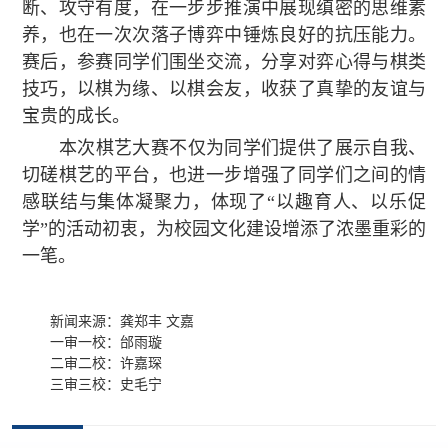
断、攻守有度，在一步步推演中展现缜密的思维素
养，也在一次次落子博弈中锤炼良好的抗压能力。
赛后，参赛同学们围坐交流，分享对弈心得与棋类
技巧，以棋为缘、以棋会友，收获了真挚的友谊与
宝贵的成长。
本次棋艺大赛不仅为同学们提供了展示自我、
切磋棋艺的平台，也进一步增强了同学们之间的情
感联结与集体凝聚力，体现了“以趣育人、以乐促
学”的活动初衷，为校园文化建设增添了浓墨重彩的
一笔
。
新闻来源：龚郑丰 文嘉
一审一校：邰雨璇
二审二校：许嘉琛
三审三校：史毛宁