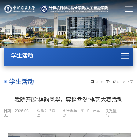
学生活动
学生活动
首页
>
学生活动
>
正文
我院开展“棋韵风华，弈趣盎然”棋艺大赛活动
摄影：李鑫
责任编辑：史毛宁 许嘉
日期：2026-03-
浏览量：
31
47
磊
琛