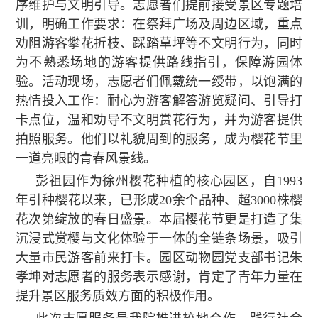
序维护与文明引导。志愿者们提前接受景区专题培
训，明确工作要求：在祭拜广场及周边区域，重点
劝阻游客攀花折枝、踩踏草坪等不文明行为，同时
为不熟悉场地的游客提供路线指引，保障游园体
验。活动现场，志愿者们佩戴统一绶带，以饱满的
热情投入工作：耐心为游客解答游览疑问、引导打
卡点位，温和劝导不文明赏花行为，并为游客提供
拍照服务。他们以礼貌周到的服务，成为樱花节里
一道亮眼的青春风景线。
彭祖园作为徐州樱花种植的核心园区，自1993
年引种樱花以来，已形成20余个品种、超3000株樱
花次第绽放的春日盛景。本届樱花节更是打造了集
沉浸式赏樱与文化体验于一体的全链条场景，吸引
大量市民游客前来打卡。园区动物园党支部书记朱
孝坤对志愿者的服务表示感谢，肯定了青年力量在
提升景区服务质效方面的积极作用。