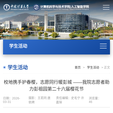
学生活动
学生活动
首页
>
学生活动
>
正文
校地携手护春樱，志愿同行暖彭城 ——我院志愿者助
力彭祖园第二十六届樱花节
摄影：王若同 唐
责任编辑：史毛宁 许
日期：2026-
浏览量：
03-31
46
依娉
嘉琛