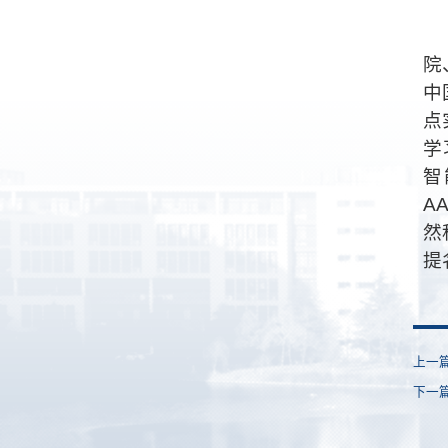
院
中
点
学
智
A
然
提
上一
下一