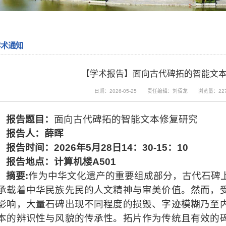
学术通知
【学术报告】面向古代碑拓的智能文
日期：2026-05-25
责任编辑：刘佰龙
浏览量：
22
报告题目：
面向古代碑拓的智能文本修复研究
报
告
人：薛
晖
报告时间：
2026
年
5
月
28
日
14
：
30-15
：
10
报告地点：计算机楼
A501
摘要
:
作为中华文化遗产的重要组成部分，古代石碑
承载着中华民族先民的人文精神与审美价值。然而，
影响，大量石碑出现不同程度的损毁、字迹模糊乃至
本的辨识性与风貌的传承性。拓片作为传统且有效的