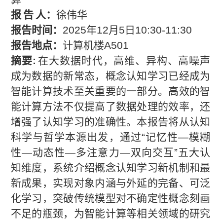
报
告
人：
徐
伟
华
报告时间：
2025
年
12
月
5
日
10
:
30-11
:
30
报告地点：
计算机楼
A501
摘要
:
在大数据时代，高维、异构、高噪声
成为数据的新常态，概念认知学习已经成为
智能计算技术至关重要的一部分。高效的智
能计算方法不仅提高了数据处理的效率，还
增强了认知学习的准确性。本报告将从认知
科学与哲学本源出发，通过“记忆性—模糊
性—动态性—多注意力—双向交互”五大认
知维度，系统介绍概念认知学习新机制和最
新成果，实现对象内涵与外延的完备、可泛
化学习，突破传统模型对不确定性概念刻画
不足的瓶颈，为智能计算等相关领域的研究