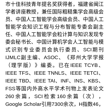
市十佳科技青年提名奖获得者，福建省闽江
学者讲座教授，兼任国际粗糙集学会高级会
员、中国人工智能学会高级会员、中国人工
智能学会知识工程与分布智能专委会副主
任、中国人工智能学会粒计算与知识发现专
委会秘书长、中国计算机学会人工智能与模
式识别专业委员会执行委员、
SCI
期刊
IJMLC
副主编、
ASOC
、《郑州大学学报
（理学版）》编委。已在
IEEE TCYB
、
IEEE TFS
、
IEEE TNNLS
、
IEEE TETCI
、
IEEE TBD
、
IEEE TAI
、
INF
、
INS
、
KBS
、
FSS
等国内外高水平学术刊物上发表论文
260
余篇，
SCI
检索
160
余篇（次），
Google Scholar
引用
7300
余次，
H
指数
46
，