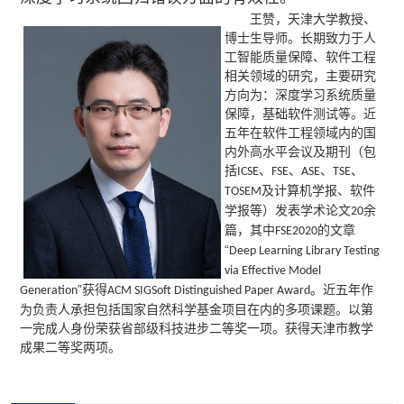
王赞，天津大学教授、
博士生导师。长期致力于人
工智能质量保障、软件工程
相关领域的研究，主要研究
方向为：深度学习系统质量
保障，基础软件测试等。近
五年在软件工程领域内的国
内外高水平会议及期刊（包
括
、
、
、
、
ICSE
FSE
ASE
TSE
及计算机学报、软件
TOSEM
学报等）发表学术论文
余
20
篇，其中
的文章
FSE2020
“
Deep Learning Library Testing
via Effective Model
”获得
。近五年作
Generation
ACM SIGSoft Distinguished Paper Award
为负责人承担包括国家自然科学基金项目在内的多项课题。以第
一完成人身份荣获省部级科技进步二等奖一项。获得天津市教学
成果二等奖两项。