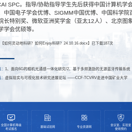
CAI SPC
。指导
/
协助指导学生先后获得中国计算机学
、中国电子学会优博、
SIGMM
中国优博、中国科学院
院长特别奖、微软亚洲奖学金（亚太
12
人）、北京图
学学会优硕等。
件【
如何灵动地科研？如何Enjoy科研？24.10.16.docx
】已下载
187
次
篇：
1、面向6G的相机光通感一体化研究/2、基于多频激励的无源蓝牙传输系统
篇：
虚拟现实与可视化技术研究进展论坛 ——CCF-TCVRV走进中国矿业大学
全国计算机等级
会议室、实验室
基础试验网
专业资源网
考试报名
使用预约