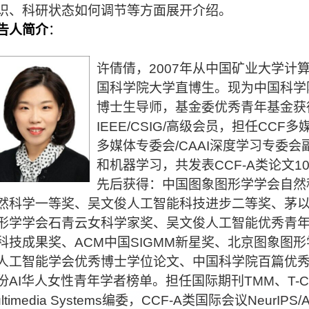
识、科研状态如何调节等方面展开介绍。
告人简介
：
许倩倩，
2007
年从中国矿业大学计
国科学院大学直博生。现为中国科学
博士生导师，基金委优秀青年基金获
IEEE/CSIG/
高级会员，担任
CCF
多
多媒体专委会
/CAAI
深度学习专委会
和机器学习，共发表
CCF-A
类论文
1
先后获得：中国图象图形学学会自然
然科学一等奖、吴文俊人工智能科技进步二等奖、茅
形学学会石青云女科学家奖、吴文俊人工智能优秀青
科技成果奖、
ACM
中国
SIGMM
新星奖、北京图象图形
人工智能学会优秀博士学位论文、中国科学院百篇优
份
AI
华人女性青年学者榜单。担任国际期刊
TMM
、
T-
ltimedia Systems
编委，
CCF-A
类国际会议
NeurIPS