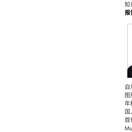
知
报
自
图
年
国
首
Mu