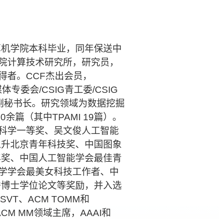
算机学院本科毕业，同年保送中
院计算技术研究所，研究员，
得者。
CCF
杰出会员，
媒体专委会
/CSIG
青工委
/CSIG
副秘书长。研究领域为数据挖掘
00
余篇（其中
TPAMI 19
篇）。
科学一等奖、吴文俊人工智能
以升北京青年科技奖、中国图象
年奖、中国人工智能学会最佳青
学学会最美女科技工作者、中
秀博士学位论文等奖励，并入选
CSVT
、
ACM TOMM
和
/ACM MM
领域主席，
AAAI
和