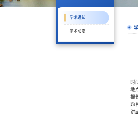
学术通知
学术动态
时
地
报
题
讲