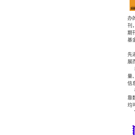
办
刊
期
基
先
展
量
信
靠
均