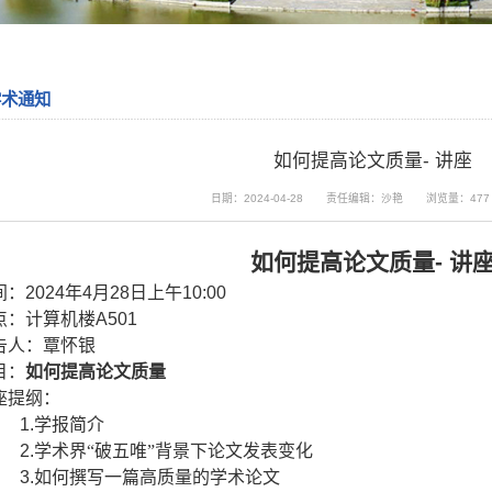
学术通知
如何提高论文质量- 讲座
日期：2024-04-28
责任编辑：沙艳
浏览量：
477
如何提高论文质量
-
讲
间：
2024
年
4
月
28
日上午
10:00
点：计算机楼
A501
告人：覃怀银
目：
如何提高论文质量
座提纲：
1.
学报简介
2.
学术界“破五唯”背景下论文发表变化
3.
如何撰写一篇高质量的学术论文