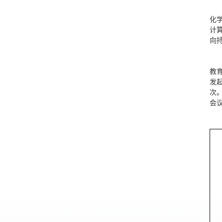
化
计
向
教
发
次。
会