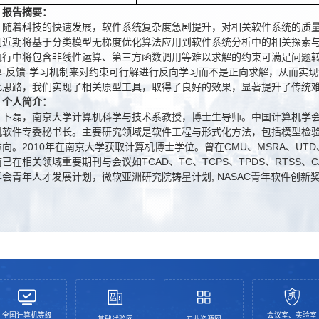
报告摘要：
随着科技的快速发展，软件系统复杂度急剧提升，对相关软件系统的质
们近期将基于分类模型无梯度优化算法应用到软件系统分析中的相关探索
执行中将包含非线性运算、第三方函数调用等难以求解的约束可满足问题转
算-反馈-学习机制来对约束可行解进行反向学习而不是正向求解，从而实
此思路，我们实现了相关原型工具，取得了良好的效果，显著提升了传统
个人简介：
卜磊，南京大学计算机科学与技术系教授，博士生导师。中国计算机学会
机软件专委秘书长。主要研究领域是软件工程与形式化方法，包括模型检
方向。2010年在南京大学获取计算机博士学位。曾在CMU、MSRA、UT
已在相关领域重要期刊与会议如TCAD、TC、TCPS、TPDS、RTSS
学会青年人才发展计划，微软亚洲研究院铸星计划, NASAC青年软件创新
全国计算机等级
会议室、实验室