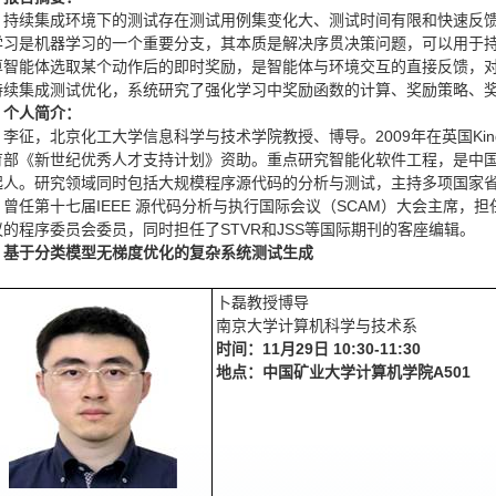
持续集成环境下的测试存在测试用例集变化大、测试时间有限和快速反
学习是机器学习的一个重要分支，其本质是解决序贯决策问题，可以用于
算智能体选取某个动作后的即时奖励，是智能体与环境交互的直接反馈，
持续集成测试优化，系统研究了强化学习中奖励函数的计算、奖励策略、
个人简介：
李征，北京化工大学信息科学与技术学院教授、博导。2009年在英国King’s 
育部《新世纪优秀人才支持计划》资助。重点研究智能化软件工程，是中国
起人。研究领域同时包括大规模程序源代码的分析与测试，主持多项国家省
曾任第十七届IEEE 源代码分析与执行国际会议（SCAM）大会主席，担任I
议的程序委员会委员，同时担任了STVR和JSS等国际期刊的客座编辑。
基于分类模型无梯度优化的复杂系统测试生成
卜磊教授博导
南京大学计算机科学与技术系
时间：
11
月
29
日
10:30-11:30
地点：中国矿业大学计算机学院
A501