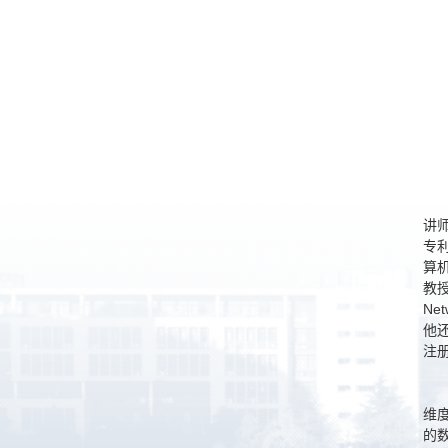
讲
专利
算
教授是
Ne
他
注
维
的