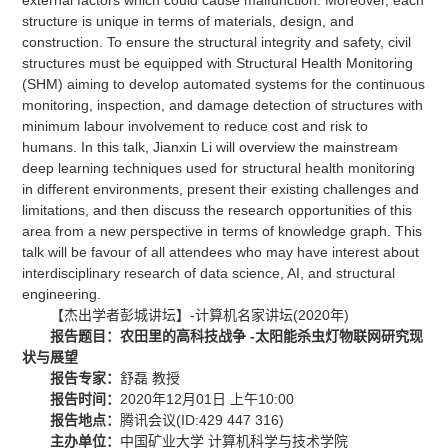
structure is unique in terms of materials, design, and
construction. To ensure the structural integrity and safety, civil
structures must be equipped with Structural Health Monitoring
(SHM) aiming to develop automated systems for the continuous
monitoring, inspection, and damage detection of structures with
minimum labour involvement to reduce cost and risk to
humans. In this talk, Jianxin Li will overview the mainstream
deep learning techniques used for structural health monitoring
in different environments, present their existing challenges and
limitations, and then discuss the research opportunities of this
area from a new perspective in terms of knowledge graph. This
talk will be favour of all attendees who may have interest about
interdisciplinary research of data science, AI, and structural
engineering.
【杰出学者彭城讲坛】-计算机名家讲坛(2020年)
报告题目：
农田里的高科技战争
-
太阳能杀虫灯物联网研究现
状与展望
报告专家：
舒磊 教授
报告时间：
2020年12月01日 上午10:00
报告地点：
腾讯会议(ID:429 447 316)
主办单位：
中国矿业大学 计算机科学与技术学院