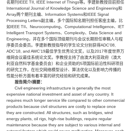
名期刊IEEE TII, IEEE Internet of Things等。李建新教授目前担任
International Journal of Knowledge Science and Engineering和
Array两个期刊主编、Information Systems和IEEE Signal
Processing Letters副主编，多个国际知名期刊担任客座主编，比
如IEEE TII、Neurocomputing、Computational Intelligence、IET
Intelligent Transport Systems、Complexity、Data Science and
Engineering，并在多个国际顶级期刊与会议长期担任审稿人与程
序委员会委员。李建新教授指导的学生论文分别获得ADC’08,
ADC’18, and AWC’19最佳学生优秀论文奖，以及2017年度世界万
维网会议最佳系统论文奖。李教授主持了由澳大利亚政府（澳大
利亚自然科学基金委员会）和企业资助的5项国际前沿性科研项目
的研究工作，在社交网络模型设计、算法优化以及影响力传播的
性能分析方面有着丰富的研究经验和研究成果。
报告
简介/摘要
：
Civil engineering infrastructure is generally the most
expensive national investment and asset of any country. It
requires much longer service life compared to other commercial
products because civil structures are costly to replace once
they are constructed. All structures, such as bridges, wind
energy plants, oil rigs, high-rise buildings, require regular
maintenance because they are subject to various internal and
external factors which could cause malfunction. Moreover, each