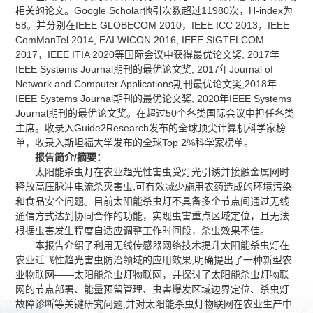
相关的论文。Google Scholar他引次数超过11980次，H-index为
58。并分别在IEEE GLOBECOM 2010，IEEE ICC 2013，IEEE
ComManTel 2014, EAI WICON 2016, IEEE SIGTELCOM
2017，IEEE ITIA 2020等国际会议中获得最优论文奖, 2017年
IEEE Systems Journal期刊的最优论文奖, 2017年Journal of
Network and Computer Applications期刊最优论文奖,2018年
IEEE Systems Journal期刊的最优论文奖, 2020年IEEE Systems
Journal期刊的最优论文奖。在超过50个各类国际会议中担任各类
主席。收录入Guide2Research发布的全球顶尖计算机科学家榜
单，收录入斯坦福大学发布的全球Top 2%科学家榜单。
报告
简介/摘要
：
太阳能杀虫灯在农业趋光性害虫受灯光引诱并接触金属网时
释放高压脉冲电流杀灭害虫,可有效减少施用农药造成的环境污染
和食品安全问题。目前太阳能杀虫灯不具备多个节点间通过无线
通信方式达到协同合作的功能，实现虫害重点区域定位，且无法
根据虫害发生程度自适应调整工作时间段，杀虫效果不佳。
本报告介绍了利用无线传感器网络技术提升太阳能杀虫灯在
农业迁飞性趋光害虫防治领域的应用效果,明确提出了一种新型农
业物联网——太阳能杀虫灯物联网，并探讨了太阳能杀虫灯物联
网的节点部署、能量预留管理、虫害爆发区域边界定位、杀虫灯
故障诊断等关键研究问题,并对太阳能杀虫灯物联网在农业生产中