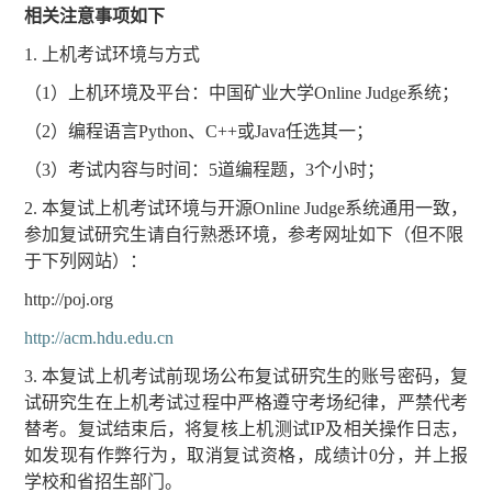
相关注意事项如下
1.
上机考试环境与方式
（
1
）上机环境及平台：中国矿业大学
Online Judge
系统；
（
2
）编程语言
Python
、
C++
或
Java
任选其一；
（
3
）考试内容与时间：
5
道编程题，
3
个小时；
2.
本复试上机考试环境与开源
Online Judge
系统通用一致，
参加复试研究生请自行熟悉环境，参考网址如下（但不限
于下列网站）：
http://poj.org
http://acm.hdu.edu.cn
3.
本复试上机考试前现场公布复试研究生的账号密码，复
试研究生在上机考试过程中严格遵守考场纪律，严禁代考
替考。复试结束后，将复核上机测试
IP
及相关操作日志，
如发现有作弊行为，取消复试资格，成绩计
0
分，并上报
学校和省招生部门。