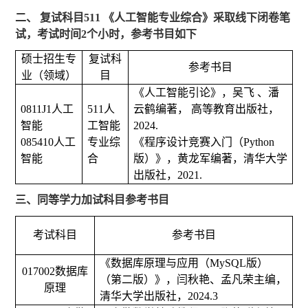
二、 复试科目
511
《人工智能专业综合》采取线下闭卷笔
试，考试时间
2
个小时，参考书目如下
硕士招生专
复试科
参考书目
业（领域）
目
《人工智能引论》，吴飞 、潘
0811J1
人工
511
人
云鹤编著， 高等教育出版社，
智能
工智能
2024.
085410
人工
专业综
《程序设计竞赛入门（
Python
智能
合
版）》，黄龙军编著，清华大学
出版社，
2021.
三、同等学力加试科目参考书目
考试科目
参考书目
《数据库原理与应用（
MySQL
版）
017002
数据库
（第二版）》，闫秋艳、孟凡荣主编，
原理
清华大学出版社，
2024.3