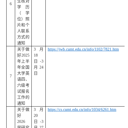
生核对
6
学历
（学
位）照
片和个
人联系
方式的
通知
关于做
3
月
https://jwb.cumt.edu.cn/info/1102/7821.htm
好
2025
18
年上半
日
-3
年全国
月
24
大学英
日
7
语四、
六级考
试报名
工作的
通知
关于做
3
月
https://cs.cumt.edu.cn/info/1034/6261.htm
好
20
2026
日
-3
届研究
月
27