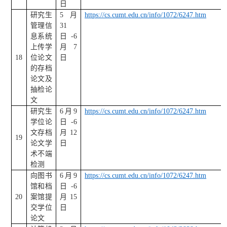
日
研究生
5
月
https://cs.cumt.edu.cn/info/1072/6247.htm
管理信
31
息系统
日
-6
上传学
月
7
18
位论文
日
的存档
论文及
抽检论
文
研究生
6
月
9
https://cs.cumt.edu.cn/info/1072/6247.htm
学位论
日
-6
文存档
月
12
19
论文学
日
术不端
检测
向图书
6
月
9
https://cs.cumt.edu.cn/info/1072/6247.htm
馆和档
日
-6
20
案馆提
月
15
交学位
日
论文