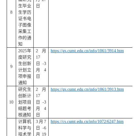
生毕业
日
8
生学历
证书电
子图像
采集工
作的通
知
2025
年
2
月
https://gs.cumt.edu.cn/info/1061/3914.htm
度研究
17
生创新
日
-3
9
计划立
月
4
项申报
日
通知
研究生
2
月
https://gs.cumt.edu.cn/info/1061/3913.htm
创新计
17
10
划项目
日
-3
结题考
月
4
核通知
日
计算机
3
月
7
https://cs.cumt.edu.cn/info/1072/6247.htm
科学与
日
-6
技术学
月
19