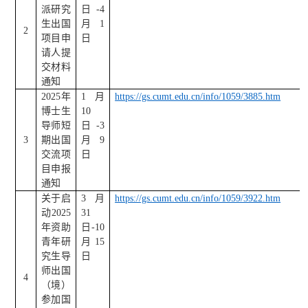
派研究
日
-4
生出国
月
1
2
项目申
日
请人提
交材料
通知
2025
年
1
月
https://gs.cumt.edu.cn/info/1059/3885.htm
博士生
10
导师短
日
-3
3
期出国
月
9
交流项
日
目申报
通知
关于启
3
月
https://gs.cumt.edu.cn/info/1059/3922.htm
动
2025
31
年资助
日
-10
青年研
月
15
究生导
日
师出国
4
（境）
参加国