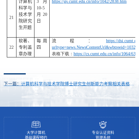
计算机
3
月
https://gs.cumt.edu.cn/info/1042/2838.htm
科学与
10-5
技术学
月
20
21
院研究
日
生开题
软著、
每周
流程：
https://dsi.cumt.ed
22
专利盖
四
urltype=news.NewsContentUrl&wbtreeid=1032
章办理
表格下载：
https://cs.cumt.edu.cn/info/1064/631
下一篇：
计算机科学与技术学院博士研究生创新能力考察相关表格下
载
大学计算机
专业认证资料
基础课程预约
管理系统