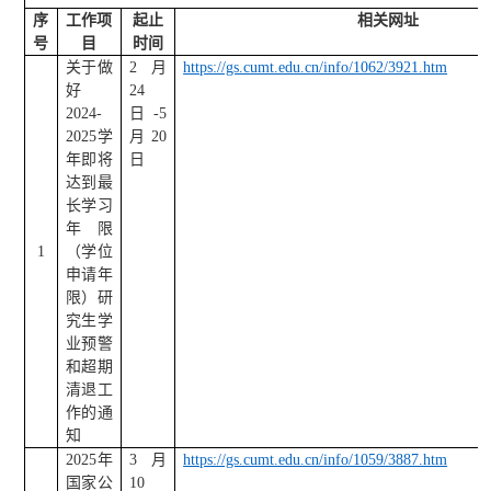
序
工作项
起止
相关网址
号
目
时间
关于做
2
月
https://gs.cumt.edu.cn/info/1062/3921.htm
好
24
2024-
日
-5
2025
学
月
20
年即将
日
达到最
长学习
年限
1
（学位
申请年
限）研
究生学
业预警
和超期
清退工
作的通
知
2025
年
3
月
https://gs.cumt.edu.cn/info/1059/3887.htm
国家公
10