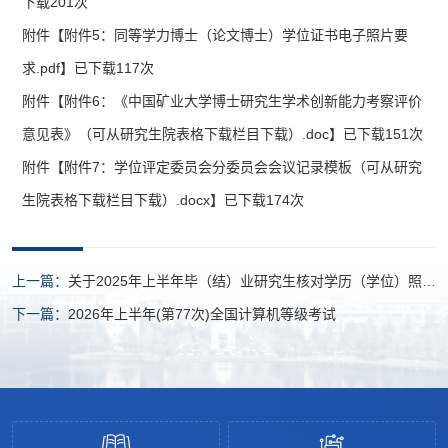
下载
201
次
附件【
附件5：同等学力博士（论文博士）学位证书电子照片要
求.pdf
】已下载
117
次
附件【
附件6：《中国矿业大学博士研究生学术创新能力考察评价
意见表》（可从研究生院表格下载栏目下载）.doc
】已下载
151
次
附件【
附件7：学位评定委员会分委员会会议记录模板（可从研究
生院表格下载栏目下载）.docx
】已下载
174
次
上一篇：
关于2025年上半年毕（结）业研究生核对学历（学位）照片
和个人联系方式的通知
下一篇：
2026年上半年(第77次)全国计算机等级考试