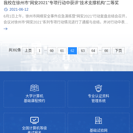
我校在徐州市“网安2021”专项行动中获评“技术支撑机构”二等奖
2021-06-12
6月1日上午，徐州市网络安全事件应急演练暨“网安2021”行动复盘总结会召开，
会议对徐州市“网安2021”系列专项行动情况进行了通报与总结，并对行动中表现
优秀的单位与个人进行了表彰。孙彦景处长带队参加会议。 徐州...
...
...
共392条
上页
1
60
61
62
63
64
66
下页
大学计算机
专业认证资料
基础课程预约
管理系统
全国计算机等级
基础试验网
考试报名