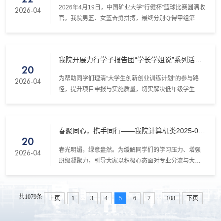
2026年4月19日，中国矿业大学“行健杯”篮球比赛圆满收
2026-04
官。我院男篮、女篮奋勇拼搏，最终分别夺得甲组第四
名和甲组第七名，展现了昂扬向上的竞技风貌与坚韧不
拔的团队精神。
我院开展力行学子报告团“学长学姐说”系列活动
20
第24期
为帮助同学们理清“大学生创新创业训练计划”的参与路
2026-04
径，提升项目申报与实施质量，切实解决低年级学生在
申报、立项、中期检查、结题答辩等环节中的困惑，
2026年4月17日19:00，我院在梅二A2011举办了“创新实
践，青春出彩”——大创项目经验分享会。
春聚同心，携手同行——我院计算机类2025-06
20
班举办春日户外主题班会
​春光明媚，绿意盎然。为缓解同学们的学习压力、增强
2026-04
班级凝聚力，引导大家以积极心态面对专业分流与大学
生活，留下温暖难忘的集体回忆，4月15日，我院计算机
类2025-06班在博五北侧草坪成功举办了以“春聚同心，
携手同行”为主题的户外班会。全班同学积极参与，在轻
...
...
共1079条
上页
1
3
4
5
6
7
108
下页
松欢快的氛围中放松身心、增进情谊，共赴一场温暖的
青春之约。