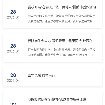
跑与冲刺。他们以昂扬奋进的姿态，生动诠释了我院学
我校开展“在春天，做一页诗人”拼贴诗创作活动
子敢闯敢拼、团结协作的精神内核与责任担当。
28
为丰富校园文化生活，激发同学们的文学创作热情与审
2026-04
美表达能力，让盎然春意浸润心灵，我院学生会联合外
国语言文化学院、建筑与设计学院、安全工程学院学生
会，于2026年4月15日至25日共同举办了“在春天，做一
页诗人”拼贴诗创作活动。本次活动面向各主办及承办学
我院学生会举办“智汇青春，健康同行”校园跑步
院全体同学，采用线上报名、线下创作的形式，吸引了
28
打卡活动
众多学子踊跃参与。大家以文字为墨、以素材为笔，在
打卡截图为促进学生身心健康发展，营造积极向上的校
2026-04
方寸卡片上精心拼贴，创作出独属于自己的春日诗篇。
园运动氛围，我院学生会于2026年4月7日至4月19日举
办了“智汇青春，健康同行”校园跑步打卡活动。本次活动
面向我院及低碳能源与动力工程学院、电气工程学院、
数学学院全体学生，采用线上报名、每日打卡的方式，
28
团学风采 载誉前行
通过为期13天的跑步挑战，激励同学们走出宿舍、走向
2026-04
操场，养成科学锻炼的健康生活方式。活动设计简洁易
行、参与门槛低，有效激发了广大同学奔向操场的热
情，让大家在...
我院篮球队在“行健杯”篮球赛中斩获佳绩
22