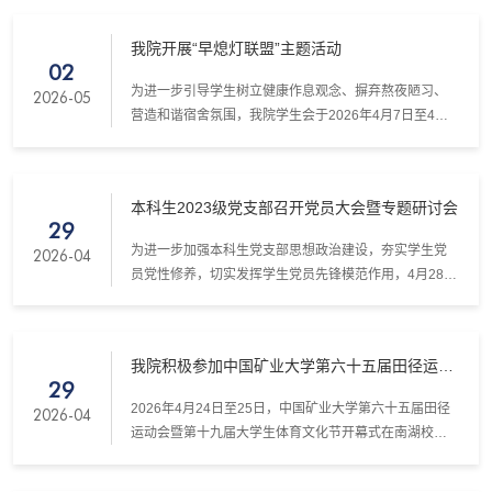
培训。校大学生心理健康教育中心顾倩老师受邀主讲，
学院专兼职辅导员、全体宿舍长参加培训。会议由院学
我院开展“早熄灯联盟”主题活动
工办主任、心理辅导站指导老师张菁主持。
02
为进一步引导学生树立健康作息观念、摒弃熬夜陋习、
2026-05
营造和谐宿舍氛围，我院学生会于2026年4月7日至4月
30日组织开展了“早熄灯联盟”主题系列活动。
本科生2023级党支部召开党员大会暨专题研讨会
29
为进一步加强本科生党支部思想政治建设，夯实学生党
2026-04
员党性修养，切实发挥学生党员先锋模范作用，4月28日
晚七点，学院本科生2023级党支部在博1-A102召开党员
大会暨专题研讨会。学院党支部书记韩松鹤主持并讲
话，2023级本科生党支部全体党员参加本次会议。
我院积极参加中国矿业大学第六十五届田径运动
29
会暨第十九届大学生体育文化节
2026年4月24日至25日，中国矿业大学第六十五届田径
2026-04
运动会暨第十九届大学生体育文化节开幕式在南湖校区
第一运动场隆重举行。赛场上，学院全体参赛学子凝心
聚力、奋勇争先，将坚韧不拔的体育精神融入每一次起