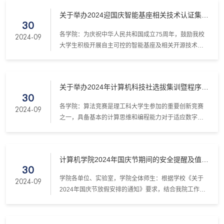
大赛成功入围中国高等教育学会发布的“2020全国普通高
关于举办2024迎国庆智能基座相关技术认证集训
校大学生竞赛排行榜”，成为中国高等教育学会认可的含
30
营活动的通知
金量高、参赛价值大的高校竞赛项目之一。该赛事是我
各学院：为庆祝中华人民共和国成立75周年，鼓励我校
2024-09
校认定的一级乙等竞赛。为进一步推动我校大学生开展
大学生积极开展自主可控的智能基座及相关开源技术学
“智能基座”相关技术的研学，特此组织参加2024-2025华
习，提升当代大学生适应数字经济社会发展和产业升级
为ICT大赛。
的信息技术能力。特组织开展2024迎国庆智能基座相关
技术认证集训营活动。一、集训范围所有我校在读本科
关于举办2024年计算机科技社选拔集训暨程序设
学生、研究生，自愿报名参加。二、活动内容本次活动
30
计新生赛的通知
采用线上辅导和线上自主学习的方式，要求线上完成免
​各学院：算法竞赛是理工科大学生参加的重要创新竞赛
2024-09
费智能基座相关技术认证。线上辅导时间：1.2024年10
之一，具备基本的计算思维和编程能力对于适应数字经
月1日上午10:0...
济社会至关重要。为进一步提升我校新生的计算思维和
算法能力，培养创新精神，并激发对基础算法学习的兴
趣，计算机科学与技术学院决定组织2024计算机科技社
计算机学院2024年国庆节期间的安全提醒及值班
选拔集训暨程序设计新生赛。此次活动旨在为学生提供
30
安排
算法训练，提升编程技巧，为各类算法竞赛做好充分准
学院各单位、实验室，学院全体师生：根据学校《关于
2024-09
备，以及为优秀同学提供进入校集训队ACM/TINA队的机
2024年国庆节放假安排的通知》要求，结合我院工作实
会。一、参...
际，现将中秋节期间相关安全工作提醒如下：1.院内各单
位和全院师生需认真履行安全工作责任制要求，强化安
全责任意识，落实好各项安全措施，确保各项工作安全