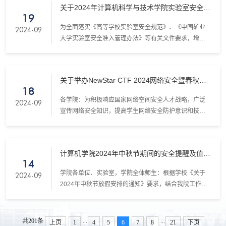
关于2024年计算机科学与技术学院实验室安全准
稳定有序。学工办和研究生导师要对学生加强安全教育
19
入考试的通知
和疫情防控教育管理工作。2.放假期间学院严格落实岗位
​为全面落实《高等学校实验室安全规范》、《中国矿业
2024-09
责任制，严格执行领导外出报备制度、专人值班和领导
大学实验室安全准入管理办法》等有关文件要求，增强
干部带班...
师生安全意识，树立正确安全态度，掌握安全知识技
能，提升安全品格素养，营造良好安全文化，有效预防
和避免实验室安全事故事件发生，学院将组织开展实验
关于举办NewStar CTF 2024网络安全暨春秋杯
室安全准入考试工作，有关要求通知如下：1.参加考试的
18
赛事（个人赛）报名及竞赛工作的通知
人员范围：(1) 2024年计算机科学与技术学院全体新入校
​各学院：为积极响应国家网络空间安全人才战略，广泛
2024-09
师生，包括专任教师、研究生、本科生等；(2) 其他尚未
宣传网络安全知识，提高学生网络安全防护意识和技
通过学...
能，推动学生学习网络与信息安全知识的积极性，我校
联合多所高校共同发起并举办NewStar CTF 2024网络安
全暨春秋杯赛事。现将有关事宜通知如下：一、竞赛介
计算机学院2024年中秋节期间的安全提醒及值班
绍NewStar CTF 2024 是由来自西安工业大学、中国矿业
14
安排
大学、中国人民公安大学、东北大学秦皇岛分校、海南
学院各单位、实验室，学院全体师生：根据学校《关于
2024-09
大学、南京理工大学、广东工业大学、江南大学、浙江
2024年中秋节放假安排的通知》要求，结合我院工作实
师范大学、福...
际，现将中秋节期间相关安全工作提醒如下：1.院内各单
位和全院师生需认真履行安全工作责任制要求，强化安
全责任意识，落实好各项安全措施，确保各项工作安全
...
...
共201条
上页
1
4
5
6
7
8
21
下页