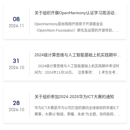
新大赛教学竞赛省级特等奖2024.8教学名师级团队建设
类张瑾江苏省微课教学比赛教学竞赛省级三等奖2024.10
关于组织开展OpenHarmony认证学习周活动的
教学名师级团队建设类闫秋艳《数据库原理》第二批江
08
通知
苏省一流课程一流课程省级一流课程2024.5精品课程类
OpenHarmony是由我国开放原子开源基金会
2024-11
林果园高级持续性威胁与应急响应虚拟仿真实验虚拟仿
（OpenAtom Foundation）孵化及运营的开源项目，目
真实验教学课...
标是面向全场景、全连接、全智能时代，搭建一个智能
终端设备操作系统的框架和平台，促进万物互联产业的
繁荣发展。为进一步提升我校大学生基于OpenHarmony
2024级计算思维与人工智能基础上机实践期中考
的创新实践能力，选拔大学生参加鸿蒙相关科创竞赛，
31
试安排
特此组织OpenHarmony相关认证学习周活动。
2024级计算思维与人工智能基础上机实践期中考试时
2024-10
间为：2024年11月16日。 注意事项： 1.考生在考试
时带身份证，以便考试过程中验证身份。 2.在考试前
20分钟以班级为单位在计算机学院楼前集合，按照标志
指示排队，由工作人员带进考场。 3.免修学生不用参加
关于组织参加2024-2025华为ICT大赛的通知
实验考试。 4.已办理缓考，现申请参加考试的学生请
28
11月13日之前携缓考证明材料到计A517办理。具体安排
华为ICT大赛是华为公司打造的面向全球高校的年度ICT
2024-10
详见附件！
赛事，大赛以“联接、荣耀、未来”为主题，协同政府、高
等教育机构、培训机构和行业企业，促进高校ICT人才培
养、成长和就业，助力ICT人才生态繁荣。2021年3月，