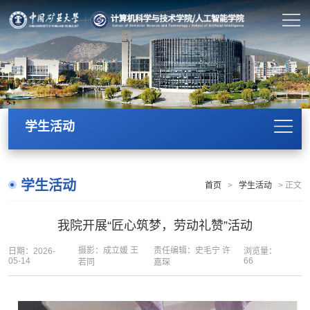
学生活动
学生活动
首页
>
学生活动
>
正文
我院开展“匠心筑梦，劳动礼赞”活动
摄影：成立媛 王
责任编辑：史毛宁 许
日期：2026-
浏览量：
05-14
66
若同
嘉琛