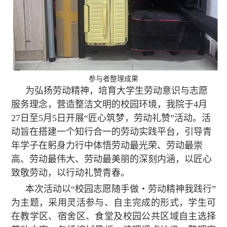
参与者整理成果
为弘扬劳动精神，培育大学生劳动意识与志愿
服务理念，营造整洁文明的校园环境，我院于4月
27日至5月5日开展“匠心筑梦，劳动礼赞”活动。活
动旨在搭建一个知行合一的劳动实践平台，引导青
年学子在躬身力行中体悟劳动最光荣、劳动最崇
高、劳动最伟大、劳动最美丽的深刻内涵，以匠心
致敬劳动，以行动礼赞青春。
本次活动以“校园志愿随手做
・
劳动精神我践行”
为主题，采用灵活参与、自主完成的形式，学生可
在教学区、宿舍区、食堂及校园公共区域自主选择