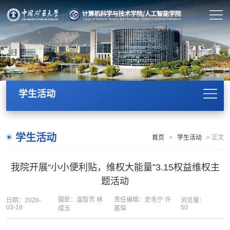
学生活动
学生活动
首页
>
学生活动
>
正文
我院开展“小小便利贴，维权大能量”3.15权益维权主
题活动
摄影：温智芳 林
责任编辑：史毛宁 许
日期：2026-
浏览量：
03-18
50
成玉
嘉琛