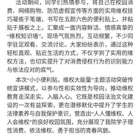
活动期间，同学们热情参与，将自己在校园消
费、网络购物、防范虚假宣传等方面的实用维权技
巧凝练于笔端，书写在五颜六色的便利贴上，并粘
贴于展板之上，汇聚成一面内容鲜活、情感真挚的
“维权知识墙”。现场气氛热烈，互动频繁，不少同
学驻足观看、交流讨论。大家纷纷表示，通过这种
轻松直观、贴近生活的方式，不仅学到了实用的维
权方法，也切实提升了对消费侵权行为的识别能力
与依法应对的底气。
本次“小小便利贴，维权大能量”主题活动突破传
统宣讲模式，以参与性和实效性为导向，推动维权
教育走深走实、入脑入心。它既是校园法治文化建
设的一次有益探索，更在潜移默化中提升了学生的
法律素养与自我保护意识，营造出“人人懂维权、人
人会维权”的良好校园氛围，充分展现了我院学子理
性消费、依法维权、勇于担当的青春风貌。