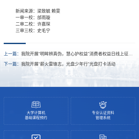
新闻来源：梁致毓 赖雯
一审一校：邰雨璇
二审二校：许嘉琛
三审三校：史毛宁
上一篇：
我院开展“明眸辨真伪，慧心护权益”消费者权益日线上征集
活动
下一篇：
我院开展“薪火雷锋志，光盘少年行”光盘打卡活动
大学计算机
专业认证资料
基础课程预约
管理系统