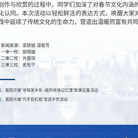
创作与欣赏的过程中，同学们加深了对春节文化内涵
化认同。本次活动以轻松鲜活的表达方式，唤醒大家对
践中延续了传统文化的生命力，营造出温暖而富有共
新闻来源：梁致毓 温智芳
一审一校：邰雨璇
二审二校：许嘉琛
三审三校：史毛宁
篇：
我院开展“寻味家乡年--我的年味记忆簿”影像征集活动
篇：
我院开展“巧手剪红纸”非遗手作活动