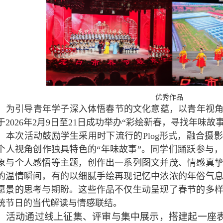
优秀作品
为引导青年学子深入体悟春节的文化意蕴，以青年视
于2026年2月9日至21日成功举办“彩绘新春，寻找年味故
本次活动鼓励学生采用时下流行的Plog形式，融合摄
个人视角创作独具特色的“年味故事”。同学们踊跃参与
象与个人感悟等主题，创作出一系列图文并茂、情感真
的温情瞬间，有的以细腻手绘再现记忆中浓浓的年俗气
愿景的思考与期盼。这些作品不仅生动呈现了春节的多
统节日的当代解读与情感联结。
活动通过线上征集、评审与集中展示，搭建起一座