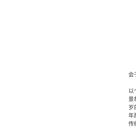
会
以
景
岁
年
传