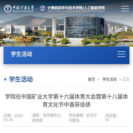
学生活动
学生活动
首页
>
学生活动
>
正文
学院在中国矿业大学第十六届体育大会暨第十八届体
育文化节中喜获佳绩
摄影：院传媒中心
责任编辑：史毛宁
日期：2025-
浏览量：
10-30
91
新闻部
许嘉琛