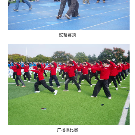
螃蟹赛跑
广播操比赛