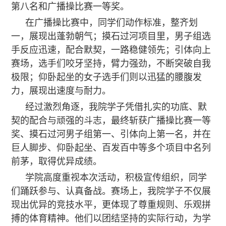
第八名和广播操比赛一等奖。
在广播操比赛中，同学们动作标准，整齐划
一，展现出蓬勃朝气；摸石过河项目里，男子组选
手反应迅速，配合默契，一路稳健领先；引体向上
赛场，选手们咬牙坚持，臂力强劲，不断突破自我
极限；仰卧起坐的女子选手们则以迅猛的腰腹发
力，展现出速度与耐力。
经过激烈角逐，我院学子凭借扎实的功底、默
契的配合与顽强的斗志，最终斩获广播操比赛一等
奖、摸石过河男子组第一、引体向上第一名，并在
巨人脚步、仰卧起坐、百发百中等多个项目中名列
前茅，取得优异成绩。
学院高度重视本次活动，积极宣传组织，同学
们踊跃参与、认真备战。赛场上，我院学子不仅展
现出优异的竞技水平，更体现了尊重规则、乐观拼
搏的体育精神。他们以团结坚持的实际行动，为学