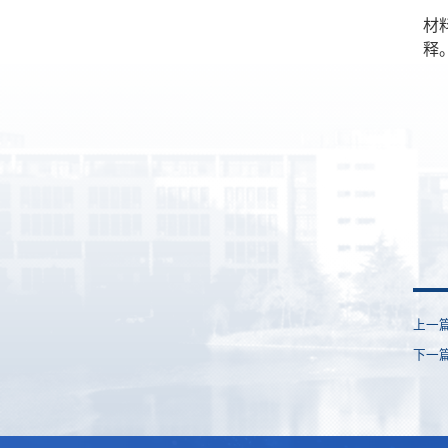
材
释
上一
下一