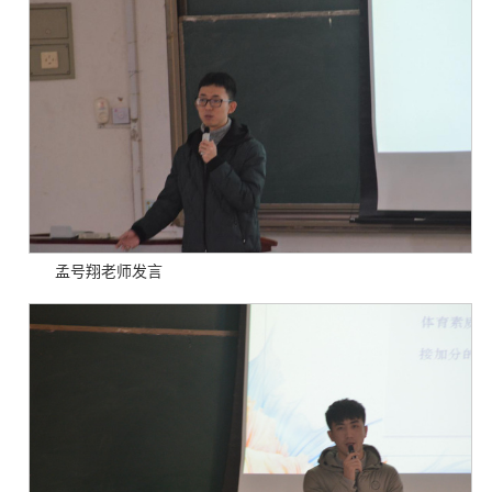
孟号翔老师发言