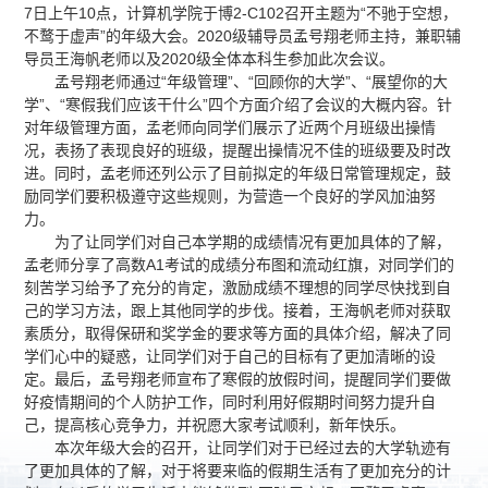
7日上午10点，计算机学院于博2-C102召开主题为“不驰于空想，
不鹜于虚声”的年级大会。2020级辅导员孟号翔老师主持，兼职辅
导员王海帆老师以及2020级全体本科生参加此次会议。
孟号翔老师通过“年级管理”、“回顾你的大学”、“展望你的大
学”、“寒假我们应该干什么”四个方面介绍了会议的大概内容。针
对年级管理方面，孟老师向同学们展示了近两个月班级出操情
况，表扬了表现良好的班级，提醒出操情况不佳的班级要及时改
进。同时，孟老师还列公示了目前拟定的年级日常管理规定，鼓
励同学们要积极遵守这些规则，为营造一个良好的学风加油努
力。
为了让同学们对自己本学期的成绩情况有更加具体的了解，
孟老师分享了高数A1考试的成绩分布图和流动红旗，对同学们的
刻苦学习给予了充分的肯定，激励成绩不理想的同学尽快找到自
己的学习方法，跟上其他同学的步伐。接着，王海帆老师对获取
素质分，取得保研和奖学金的要求等方面的具体介绍，解决了同
学们心中的疑惑，让同学们对于自己的目标有了更加清晰的设
定。最后，孟号翔老师宣布了寒假的放假时间，提醒同学们要做
好疫情期间的个人防护工作，同时利用好假期时间努力提升自
己，提高核心竞争力，并祝愿大家考试顺利，新年快乐。
本次年级大会的召开，让同学们对于已经过去的大学轨迹有
了更加具体的了解，对于将要来临的假期生活有了更加充分的计