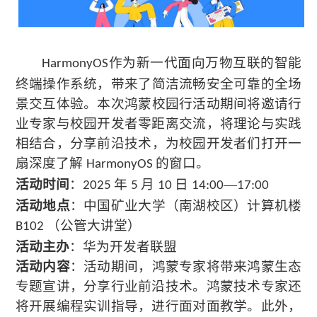
作为新一代面向万物互联的智能
HarmonyOS
终端操作系统
，
带来
了简洁流畅安全可靠的全场
景交互体验。
本次鸿蒙校园行
活动期间将邀请行
业专家与校园开发者零距离交流
，
将理论与实践
相结合
，
分享前沿技术
，
为校园开发者们打开一
扇深度了解
的窗口。
HarmonyOS
活动时间
：
年
月
日
—
2025
5
10
14:00
17:00
活动地点
：中国矿业大学（南湖校区）计算机楼
（
公管大讲堂
）
B102
活动主办
：华为开发者联盟
活动内容
：
活动期间，鸿蒙专家将带来鸿蒙生态
专题宣讲，分享行业前沿技术
。
鸿蒙技术专家还
将开展编程实训指导，进行面对面教学。此外，