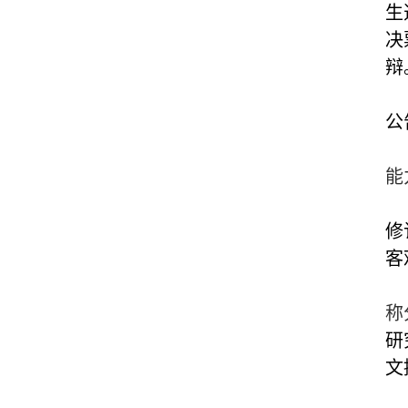
生
决
辩
公
能
修
客
称
研
文