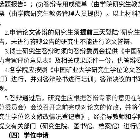
选题报告》；
(5)
答辩专用成绩单（由学院研究生教
票（由学院研究生教务管理人员提供）。以上材料
。
2.
申请论文答辩的研究生须
提前三天
登陆“研究
告，未进行答辩公告的研究生不能进行论文答辩。
3.
博士研究生答辩时须向答辩委员会提供《
中国
力考察评价意见表
》及相关成果原件一份，供答辩
4.
各学院应按照《中国矿业大学研究生学位论文
订）进行，并对答辩秘书进行培训；答辩决议的书
观。
5.
答辩通过后，研究生应
根据答辩专家的意见在
分委员会）会议
召开之前完成对论文的修改
，并将
究生学位论文修改情况登记表》，经指导教师和学
提交有关部门（研究生院、图书馆、档案馆）进行
（四）学位申请