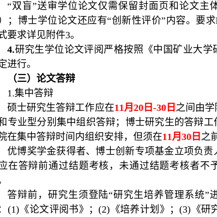
“双盲”送审学位论文仅需保留封面页和论文主
）；博士学位论文还应有“创新性评价”内容。要求
式要求详见附件
3
。
4.
研究生学位论文评阅严格按照《中国矿业大学
定进行。
（三）论文答辩
1.
集中答辩
硕士研究生答辩工作应在
11
月
20
日
-30
日
之间由学
和专业型分别集中组织答辩；博士研究生的答辩工
院在集中答辩时间内组织安排，但须在
11
月
30
日
之
优博奖学金获得者、博士创新专项基金立项负责
应在答辩前通过结题考核，未通过结题考核者不
。
答辩前，研究生须登陆“研究生培养管理系统”
：
(1)
《论文评阅书》；
(2)
《培养计划》；
(3)
《研