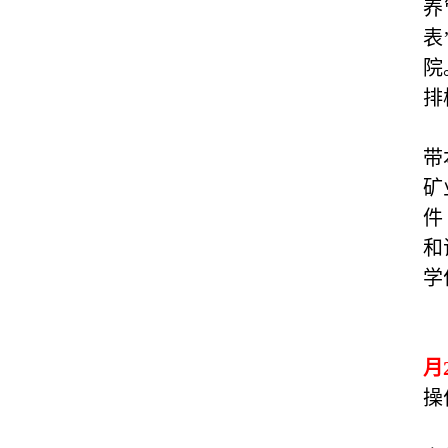
养
表
院
排
带
矿
件
和
学
月
操