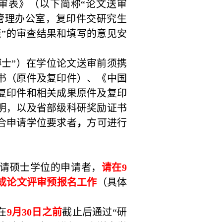
审表》（以下简称“论文送审
管理办公室，复印件交研究生
”的审查结果和填写的意见安
博士”）在学位论文送审前须携
书（原件及复印件）、《中国
复印件和相关成果原件及复印
明，以及省部级科研奖励证书
合申请学位要求者
，
方可进行
请硕士学位的申请者，
请在
9
成论文评审预报名工作
（具体
在
9
月
30
日之前
截止后通过“研