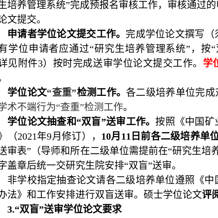
生培养管理系统”完成预报名审核工作，审核通过的
论文提交。
申请者学位论文提交工作。
完成学位论文撰写（
有学位申请者应通过“研究生培养管理系统”，按“
详见附件
3
）按时完成送审学位论文提交工作。
学
。
学位论文
“查重”
检测工作。
各二级培养单位完成
学术不端行为“查重”检测工作
。
学位论文抽查和“双盲”送审工作。
按照《中国矿
》（
2021
年
9
月修订），
10
月
11
日前各二级培养单
送审表”（导师和所在二级单位需提前在“研究生培
字盖章后统一交研究生院安排“双盲”送审。
非学校指定抽查论文请各二级培养单位遵照《中
办法》和工作安排进行双盲送审。硕士学位论文
评
3.
“双盲”送审学位论文要求