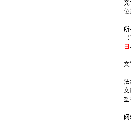
究
位
所
（
日
文
法
文
签
阅