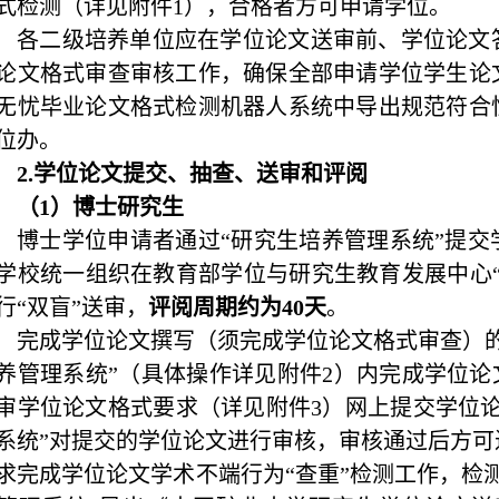
式检测（详见附件
1
），合格者方可申请学位。
各二级培养单位应在学位论文送审前、学位论文
论文格式审查审核工作，确保全部申请学位学生论
无忧毕业论文格式检测机器人系统中导出规范符合
位办。
2.
学位论文提交、抽查、送审和评阅
（
1
）博士研究生
博士学位申请者
通过“研究生培养管理系统”提
学校统一组织在教育部学位与研究生教育发展中心“
行“双盲”送审，
评阅周期约为
40
天
。
完成学位论文撰写（须完成学位论文格式审查）
养管理系统”（具体操作详见附件
2
）内完成学位论
审学位论文格式要求（详见附件
3
）网上提交学位
系统”
对提交的学位论文进行审核，审核通过后方可
求完成学位论文学术不端行为
“查重”检测工作，检