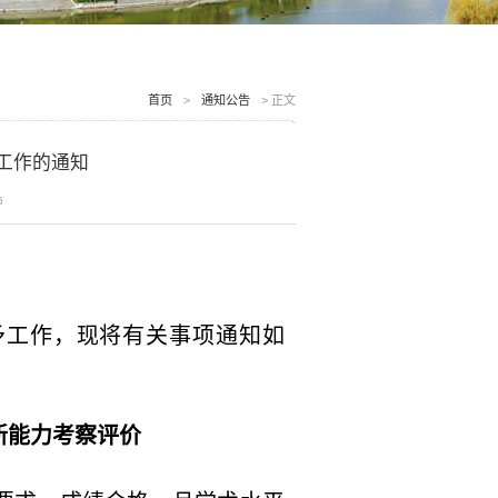
首页
>
通知公告
>
正文
予工作的通知
6
予工作，现将有关事项通知如
新能力考察评价