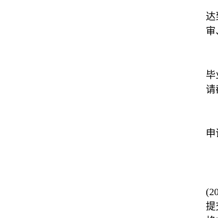
达
审
毕
请
申
(2
提