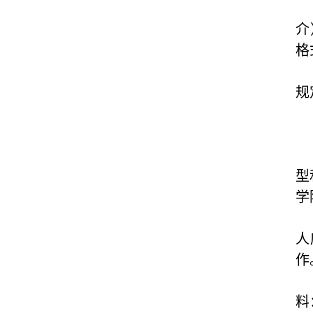
介
格
规
型
学
人
作
料