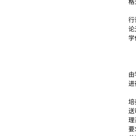
格
行
论
学
由
进
培
送
理
要