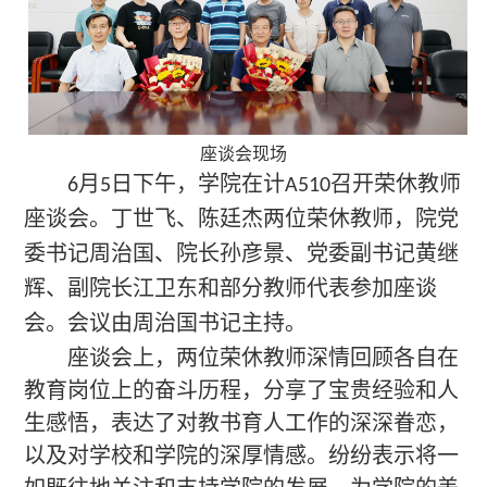
座谈会现场
月
日下午，学院在计
召开荣休教师
6
5
A510
座谈会。
丁世飞
、
陈廷杰两
位荣休教师，院党
委书记周治国、
院长孙彦景、
党委副书记
黄继
辉
、副院长
江卫东
和部分教师代表参加
座谈
会
。会议由周治国书记主持。
座谈会上，
两位荣休教师
深情回顾各自在
教育岗位上的奋斗历程，分享了宝贵经验和人
生感悟，表达了对教书育人工作的深深眷恋，
以及对学校和学院的深厚情感。纷纷表示将一