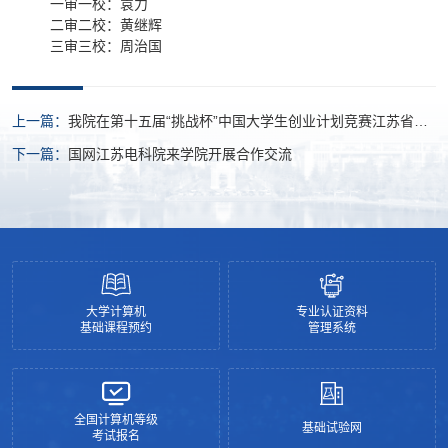
一审一校：袁力
二审二校：黄继辉
三审三校：周治国
上一篇：
我院在第十五届“挑战杯”中国大学生创业计划竞赛江苏省选
拔赛中获特等奖
下一篇：
国网江苏电科院来学院开展合作交流
大学计算机
专业认证资料
基础课程预约
管理系统
全国计算机等级
基础试验网
考试报名