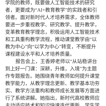
学院的教师，既要做人工智能技术的研究
者，更要成为
“
AI+
教育教学
”
的实践者
和
引
领者。面对新时代人才培养需求，全体教师
要进一步重视教学、研究教学、
提升
教学，
变革教育教学理念
，
积极运用
人工智能技术
和
工具重构教学流程，推动课堂教学由
“
以
教为中心
”
向
“
以学为中心
”
转变，不断提升
课程建设水平和人才培养质量。
报告会上，王香婷老师
以
“
从站稳讲台
到上好一门课：深耕，升维，入境
”
为主题
作专题报告
。她围绕青年教师如何提升课堂
教学能力，从教学理念更新、教学基本功夯
实、教学方法重构和教师成长发展等方面进
行了系统讲解。她指出，新时代高校教师应
主动适应技术和知识快速迭代更新、学生学