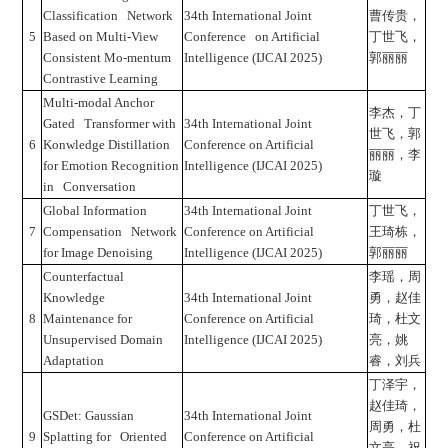
Classification Network
34th International Joint
曹传贵，
5
Based on Multi-View
Conference on Artificial
丁世飞，
Consistent Mo-mentum
Intelligence (IJCAI 2025)
郭丽丽
Contrastive Learning
Multi-modal Anchor
李杰，丁
Gated Transformer with
34th International Joint
世飞，郭
6
Konwledge Distillation
Conference on Artificial
丽丽，李
for Emotion Recognition
Intelligence (IJCAI 2025)
璇
in Conversation
Global Information
34th International Joint
丁世飞，
7
Compensation Network
Conference on Artificial
王琦栋，
for Image Denoising
Intelligence (IJCAI 2025)
郭丽丽
Counterfactual
李瑶，周
Knowledge
34th International Joint
勇，赵佳
8
Maintenance for
Conference on Artificial
琦，杜文
Unsupervised Domain
Intelligence (IJCAI 2025)
亮，姚
Adaptation
睿，刘兵
丁泽宇，
赵佳琦，
GSDet: Gaussian
34th International Joint
周勇，杜
9
Splatting for Oriented
Conference on Artificial
文亮，祝