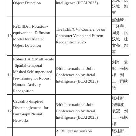
Object Detection
Intelligence (IJCAI 2025)
汉城，姚
睿
赵佳琦，
ReDiffDet: Rotation-
丁泽宇，
The IEEE/CVF Conference on
equivariant Diffusion
周勇，祝
10
Computer Vision and Pattern
Model for Oriented
汉城，杜
Recognition 2025
Object Detection
文亮，姚
睿
RobustHAR: Multi-scale
刘肖，袁
Spatial-temporal
34th International Joint
冠，张艳
Masked Self-supervised
11
Conference on Artificial
梅，刘
Pre-training for Robust
Intelligence (IJCAI 2025)
上，闫秋
Human Activity
艳
Recognition
张桂衔，
Causality-Inspired
34th International Joint
程德波，
Disentanglement for
12
Conference on Artificial
袁冠，刘
Fair Graph Neural
Intelligence (IJCAI 2025)
上，张艳
Networks
梅
ACM Transactions on
张桂衔，