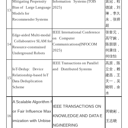
Mitigating Propensity
Information Systems (TOIS
袁冠，程
Bias of Large Language
2025)
德波，刘
13
Models for
琳，李久
Recommender Systems
永，张师
超
IEEE International Conference
张奎元，
Edge-aided Multi-modal
on Computer
高守婉，
Collaborative SLAM for
14
Communications(INFOCOM
陈朋朋，
Resource-constrained
2025)
何康佳，
Underground Robots
何佳怡
IEEE Transactions on Parallel
高原，陈
IoT-Dedup: Device
and Distributed Systems
立全，赖
Relationship-based IoT
建昌，王
15
Data Deduplication
天一，吴
Scheme
晓明，余
水
A Scalable Algorithm f
IEEE TRANSACTIONS ON
or Fair Influence Max
芮晓彬，
KNOWLEDGE AND DATA E
16
imization with Unbise
王志晓
NGINEERING