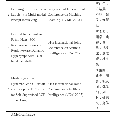
李仲年，
Learning from True-False
Forty-second International
许靖昊，
2
Labels via Multi-modal
Conference on Machine
营鹏，魏
Prompt Retrieving
Learning（ICML 2025）
孟，许新
征
李希希，
Beyond Individual and
顾卓，姚
Point: Next POI
34th International Joint
睿，周
Recommendation via
3
Conference on Artificial
勇，祝汉
Region-aware Dynamic
Intelligence (IJCAI 2025)
城，赵佳
Hypergraph with Dual-
琦，杜文
level Modeling
亮
李生蘭，
姚睿，周
Modality-Guided
勇，祝汉
Dynamic Graph Fusion
34th International Joint
城，孙昆
4
and Temporal Diffusion
Conference on Artificial
阳，刘
for Self-Supervised RGB-
Intelligence (IJCAI 2025)
兵，邵志
T Tracking
文，赵佳
琦
A Medical Image