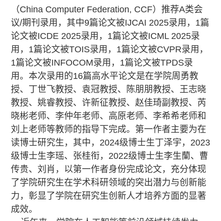
（
China Computer Federation, CCF
）推荐
A
类会
议
/
期刊录用，其中
9
篇论文被
IJCAI 2025
录用，
1
篇
论文被
ICDE 2025
录用，
1
篇论文被
ICML 2025
录
用，
1
篇论文被
TOIS
录用，
1
篇论文被
CVPR
录用，
1
篇论文被
INFOCOM
录用，
1
篇论文被
TPDS
录
用。本次录用的
16
篇高水平论文是在学院周勇教
授、丁世飞教授、袁冠教授、陈朋朋教授、王志晓
教授、姚睿教授、许新征教授、赵佳琦副教授、芮
晓彬老师、李仲年老师、高原老师、李希希老师和
刘上老师等教师的指导下完成。第一作者主要为在
读博士研究生，其中，
2024
级博士生丁泽宇，
2023
级博士生李瑶、张桂衔，
2022
级博士生李生蘭、曹
传贵、刘肖，以第一作者身份完成论文，充分体现
了学院研究生在学术科研领域的突出潜力与创新能
力，彰显了学院在研究生创新人才培养方面的显著
成效。