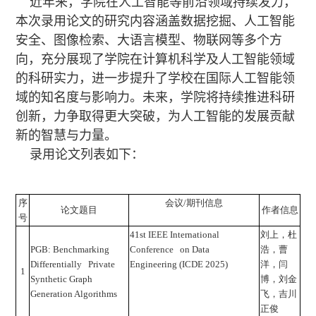
近年来，学院在人工智能等前沿领域持续发力，
本次录用论文的研究内容涵盖数据挖掘、人工智能
安全、图像检索、大语言模型、物联网等多个方
向，充分展现了学院在计算机科学及人工智能领域
的科研实力，进一步提升了学校在国际人工智能领
域的知名度与影响力。未来，学院将持续推进科研
创新，力争取得更大突破，为人工智能的发展贡献
新的智慧与力量。
录用论文列表如下：
序
会议/期刊信息
论文题目
作者信息
号
41st IEEE International
刘上，杜
PGB: Benchmarking
Conference on Data
浩，曹
Differentially Private
Engineering (ICDE 2025)
洋，闫
1
Synthetic Graph
博，刘金
Generation Algorithms
飞，吉川
正俊