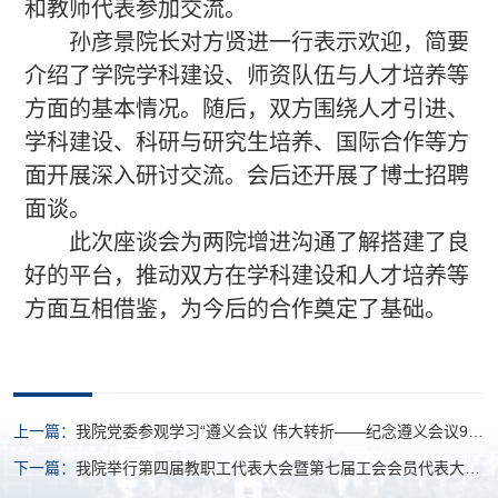
和教师代表参加交流。
孙彦景院长对
方贤进
一行表示欢迎，简要
介绍了学院学科建设、师资队伍与人才培养等
方面的基本情况。随后，双方围绕人才引进、
学科建设、科研与研究生培养、国际合作等方
面开展深入研讨交流。会后还开展了博士招聘
面谈。
此次座谈会为两院增进沟通了解搭建了良
好的平台
，
推动双方
在学科建设
和
人才培养等
方面互相借鉴
，为今后的合作奠定了基础。
上一篇：
我院党委参观学习“遵义会议 伟大转折——纪念遵义会议90
周年专题展览”
下一篇：
我院举行第四届教职工代表大会暨第七届工会会员代表大会