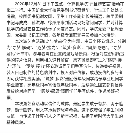
2020年12月31日下午五点，计算机学院“元旦游艺宫”活动在
梅二举行。中国矿业大学校党委副书记蔡世华，学生工作处处长
冯震，校团委书记谢发国，学生工作处副处长关福远，校团委副
书记马成成、孙洪洋、徐彤彤来到活动现场慰问同学，并对计算
机学院的游艺宫工作给予了高度肯定。同时，学院党委书记周治
国，党委副书记王梦倩，各年级专兼职辅导员参加本次活动。
本次游艺宫活动以“与梦前行”为主题，由四个环节组成，分别
为“寻梦·解码”、“逐梦·接力”、“筑梦·多彩”、“圆梦·感恩”。“寻梦·
解码”环节中，参与者需在设置的游戏场景内，根据对应密码所提
供的碎片信息，利用相关道具解密，集齐徽章即可进入“逐梦·接
力”环节。“逐梦·接力”环节邀请同学们手写信件，传递美好祝愿，
装入自己制作的特色信封中，投入对应信箱，成功投信的参与者
即可获得相应奖励。“筑梦·多彩”鼓励低年级同学给予毕业班同学
毕业赠言，高年级同学寄语低年级同学，后续通过团支部将信件
发放给对应同学。“圆梦•感恩”请同学们手写信件，传递美好祝
福。
本次游艺宫活动以信件为载体，鼓励学生敢于有梦、勇于追
梦、勤于圆梦，用文字承载梦想与希冀。这不仅增强了学生间的
友谊，也传递了计算机人之间新年祝福，弘扬了新时代大学生的
精神风貌。