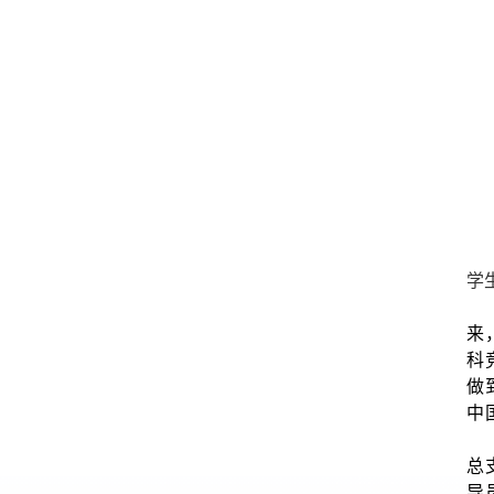
学
来
科
做
中
总
导