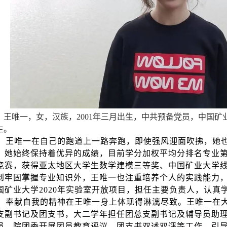
王唯一，女，汉族，
2001
年三月出生，中共预备党员，中国矿
生。
王唯一在自己的跑道上一路奔跑，即使强风迎面吹拂，她
，她始终保持着优异的成绩，目前学分加权平均分排名专业
竞赛，获得亚太地区大学生数学建模三等奖、中国矿业大学
到牢固掌握专业知识外，王唯一也注重培养个人的实践能力
国矿业大学
2020
年实验室开放项目，担任主要负责人，认真
奉献自我的精神在王唯一身上体现得淋漓尽致。王唯一在
支副书记及团支书，大二学年担任团总支副书记及辅导员助
员、院团委开展团员教育评议、团支书双述双评等工作，引