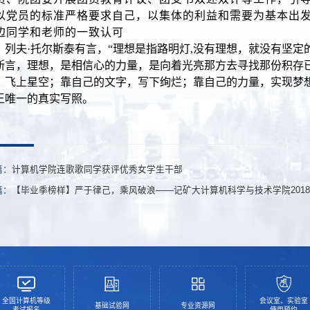
以党员的标准严格要求自己，以集体的利益和需要为基本出
边同学和老师的一致认可
列夫·托尔斯泰有言，“理想是指路明灯
,
没有理想，就没有坚定
斯言，理想，是相信心的力量，是向着光亮那方去寻找那份积存
，飞上星空；靠自己的文字，写下绚烂；靠自己的力量，实现梦想
王唯一的真实写照。
篇：
计算机学院连歌歌同学获评优秀女学生干部
篇：
【毕业季榜样】严于律己，乘风破浪——记矿大计算机科学与技术学院201
全国计算机等级
会议室、实验室
基础试验网
专业资源网
考试报名
使用预约