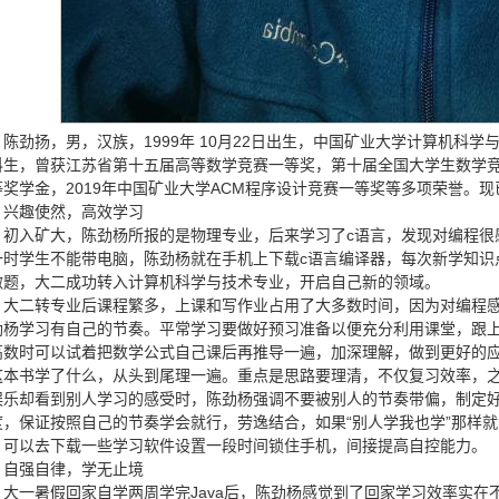
陈劲扬，男，汉族，1999年 10月22日出生，中国矿业大学计算机科学
科生，曾获江苏省第十五届高等数学竞赛一等奖，第十届全国大学生数学竞赛(
等奖学金，2019年中国矿业大学ACM程序设计竞赛一等奖等多项荣誉。
兴趣使然，高效学习
初入矿大，陈劲杨所报的是物理专业，后来学习了c语言，发现对编程很
一时学生不能带电脑，陈劲杨就在手机上下载c语言编译器，每次新学知识
做题，大二成功转入计算机科学与技术专业，开启自己新的领域。
大二转专业后课程繁多，上课和写作业占用了大多数时间，因为对编程
劲杨学习有自己的节奏。平常学习要做好预习准备以便充分利用课堂，跟
高数时可以试着把数学公式自己课后再推导一遍，加深理解，做到更好的
这本书学了什么，从头到尾理一遍。重点是思路要理清，不仅复习效率，
娱乐却看到别人学习的感受时，陈劲杨强调不要被别人的节奏带偏，制定
度，保证按照自己的节奏学会就行，劳逸结合，如果“别人学我也学”那样
，可以去下载一些学习软件设置一段时间锁住手机，间接提高自控能力。
自强自律，学无止境
大一暑假回家自学两周学完Java后，陈劲杨感觉到了回家学习效率实