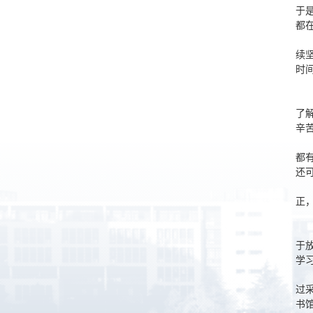
于
都
续
时
了
辛
都
还
正
于
学
过
书