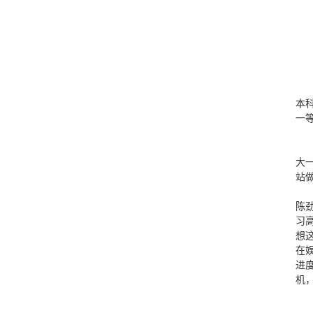
本
一
大
站
陈
习
想
在
进
机