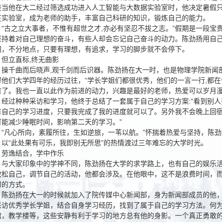
是当他在大二经过筛选成功进入人工智能与大数据实验室时，他决定暑假
在实验室，成为老师的助手，丰富自己科研的知识，锻炼自己的能力。
“古之立大事者，不惟有超世之才,亦必有坚忍不拔之志。”假期是一段宝
坚持着对自己理想的奋斗，有些人却会忘记自己奋斗的动力。陈劲扬用自
间，不分地点，只要有理想，有追求，学习的脚步就不会停下。
但立直标,终无曲影
操千曲而后晓声,观千剑而后识器。陈劲扬在大一时，也是物理学院新闻
解他们大学四年的经历过往，“学长学姐们都很优秀，他们的一言一行,都在
苦了。我也一直以此作为前进的动力，兴趣是最好的老师，热爱可以岁月漫
经过种种采访和学习，他终于总结了一套属于自己的学习方案:“看到别
有自己的学习进度，只要我完成了我的进度就可以了。另外我不会晚上回
可能减少睡眠时间，影响第二天的学习。”
“凡心所向，素履所往，生如逆旅，一苇以航。”怀揣着热爱与坚持，陈
，以“此处果有可乐，我即别无所思”的热情渡过三年难忘的大学时光。
劳逸结合，学中作乐
与大家印象中的学神不同，陈劲扬在大学的求学路上，也有自己的娱乐
放松自己，调节自己的活动，他都会涉及。在他眼中，这不是浪费时间，
习的方式。
陈劲扬在大一的时候就加入了院传媒中心新闻部，身为新闻部成员的他
采访优秀学长学姐，结合自身学习经历，找到了属于自己的学习方法。何
馆，教学楼等，这些安静有利于学习的地方总有他的身影。一个真正勇敢