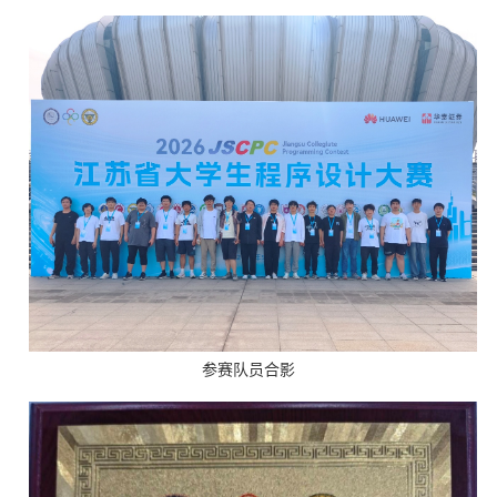
参赛队员合影