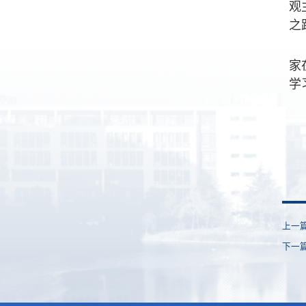
观
之
家
学
上一
下一