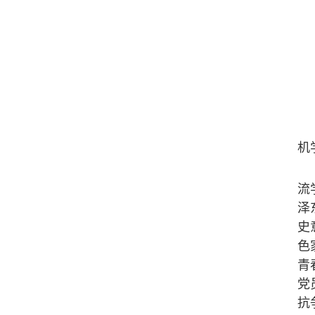
机
流
泽
史
色
青
党
抗