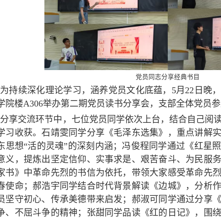
党员同志分享经典书目
为持续深化理论学习，涵养党员文化底蕴，5月22日晚，
学院楼A306举办第二期党员读书分享会，支部全体党员
分享交流环节中，七位党员同学依次上台，结合自己阅
学习收获。石靖雯同学分享《毛泽东选集》，重点讲解
东思想“活的灵魂”的深刻内涵；冯俊程同学通过《红星
意义，提炼出坚定信仰、实事求是、艰苦奋斗、为民服
家书》中革命先烈的书信为依托，带领大家感受革命先
春使命；郝浩宇同学结合时代背景解读《边城》，分析
员坚守初心、传承美德带来启发；郝淑可同学通过分享
争、不屈斗争的精神；张甜同学品读《红的日记》，围