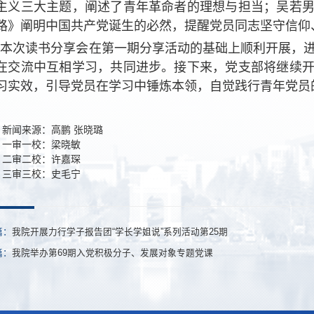
主义三大主题，阐述了青年革命者的理想与担当；吴若
路》阐明中国共产党诞生的必然，提醒党员同志坚守信仰
本次读书分享会在第一期分享活动的基础上顺利开展，
在交流中互相学习，共同进步。接下来，党支部将继续
习实效，引导党员在学习中锤炼本领，自觉践行青年党员
新闻来源：高鹏 张晓璐
一审一校：梁晓敏
二审二校：许嘉琛
三审三校：史毛宁
篇：
我院开展力行学子报告团“学长学姐说”系列活动第25期
篇：
我院举办第69期入党积极分子、发展对象专题党课