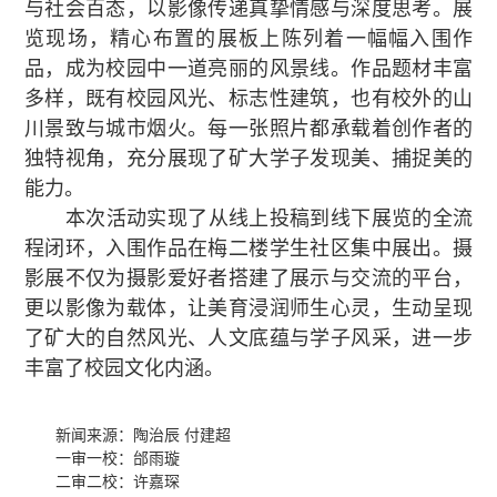
与社会百态，以影像传递真挚情感与深度思考。展
览现场，精心布置的展板上陈列着一幅幅入围作
品，成为校园中一道亮丽的风景线。作品题材丰富
多样，既有校园风光、标志性建筑，也有校外的山
川景致与城市烟火。每一张照片都承载着创作者的
独特视角，充分展现了矿大学子发现美、捕捉美的
能力。
本次活动实现了从线上投稿到线下展览的全流
程闭环，入围作品在梅二楼学生社区集中展出。摄
影展不仅为摄影爱好者搭建了展示与交流的平台，
更以影像为载体，让美育浸润师生心灵，生动呈现
了矿大的自然风光、人文底蕴与学子风采，进一步
丰富了校园文化内涵。
新闻来源：陶治辰 付建超
一审一校：邰雨璇
二审二校：许嘉琛