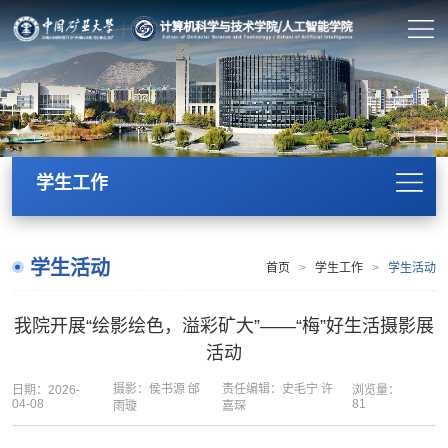
学生工作
学生活动
首页
>
学生工作
>
学生活动
我院开展“绘影绘色，溢彩矿大”——“梅”好生活摄影展
活动
摄影：侯书源 邰
责任编辑：史毛宁 许
日期：2026-
浏览量：
04-08
81
雨璇
嘉琛