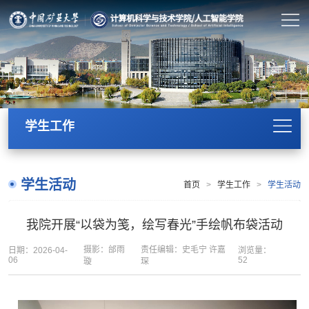
学生工作
学生活动
首页
>
学生工作
>
学生活动
我院开展“以袋为笺，绘写春光”手绘帆布袋活动
摄影：邰雨
责任编辑：史毛宁 许嘉
日期：2026-04-
浏览量：
06
52
璇
琛