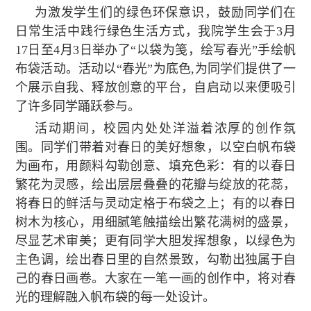
为激发学生们的绿色环保意识，鼓励同学们在
日常生活中践行绿色生活方式，我院学生会于3月
17日至4月3日举办了“以袋为笺，绘写春光”手绘帆
布袋活动。活动以“春光”为底色,为同学们提供了一
个展示自我、释放创意的平台，自启动以来便吸引
了许多同学踊跃参与。
活动期间，校园内处处洋溢着浓厚的创作氛
围。同学们带着对春日的美好想象，以空白帆布袋
为画布，用颜料勾勒创意、填充色彩：有的以春日
繁花为灵感，绘出层层叠叠的花瓣与绽放的花蕊，
将春日的鲜活与灵动定格于布袋之上；有的以春日
树木为核心，用细腻笔触描绘出繁花满树的盛景，
尽显艺术审美；更有同学大胆发挥想象，以绿色为
主色调，绘出春日里的自然景致，勾勒出独属于自
己的春日画卷。大家在一笔一画的创作中，将对春
光的理解融入帆布袋的每一处设计。