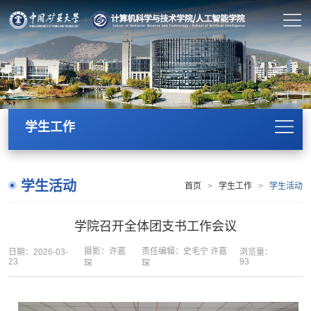
学生工作
学生活动
首页
>
学生工作
>
学生活动
学院召开全体团支书工作会议
摄影：许嘉
责任编辑：史毛宁 许嘉
日期：2026-03-
浏览量：
23
93
琛
琛