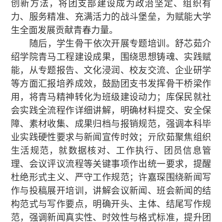
创新方法，将团支部建设成为政治坚定、组织有
力、服务精准、充满活力的战斗堡垒，为赋能大学
生全面发展贡献青春力量。
随后，学生骨干依次开展专题培训。舒芯茹介
绍学院青马工程建设成果，围绕思想铸魂、实践赋
能，从专题报告、文化浸润、校友交流、企业研学
等方面汇报培养成效，鼓励团支书发挥骨干桥梁作
用，将青马精神转化为班级建设动力；库保民就社
会实践全流程作详细讲解，明确材料提交、安全保
障、素材收集、成果归档与报销规范，强调本科毕
业实践硬性要求与新闻宣传时效；亓欣茹聚焦组织
生活规范，就数据核对、工作执行、团员信息管
理、会议评议流程等关键事项作出统一要求，提醒
杜绝形式主义、严守工作规范；许嘉琛围绕新闻写
作与投稿展开培训，讲解会议新闻、班会新闻的结
构范式与写作要点，明确开头、主体、结尾写作规
范，强调新闻真实性、时效性与格式标准，提升团