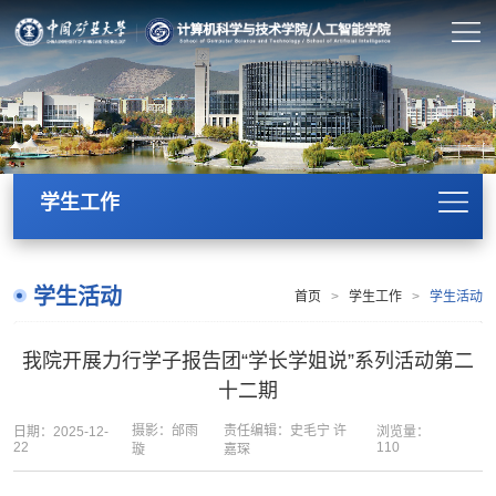
学生工作
学生活动
首页
>
学生工作
>
学生活动
我院开展力行学子报告团“学长学姐说”系列活动第二
十二期
摄影：邰雨
责任编辑：史毛宁 许
日期：2025-12-
浏览量：
22
110
璇
嘉琛