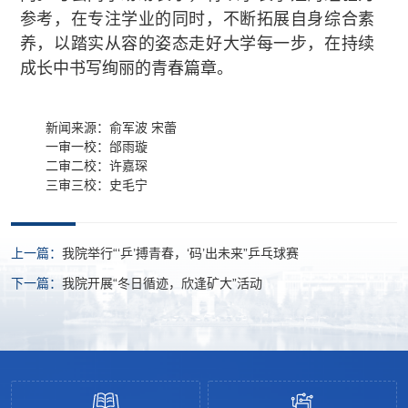
参考，在专注学业的同时，不断拓展自身综合素
养，以踏实从容的姿态走好大学每一步，在持续
成长中书写绚丽的青春篇章。
新闻来源：俞军波 宋蕾
一审一校：邰雨璇
二审二校：许嘉琛
三审三校：史毛宁
上一篇：
我院举行“‘乒’搏青春，‘码’出未来”乒乓球赛
下一篇：
我院开展“冬日循迹，欣逢矿大”活动