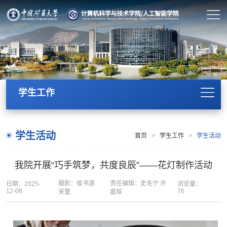
学生工作
学生活动
首页
>
学生工作
>
学生活动
我院开展“巧手筑梦，共度良辰”——花灯制作活动
摄影：侯书源
责任编辑：史毛宁 许
日期：2025-
浏览量：
12-08
76
宋蕾
嘉琛