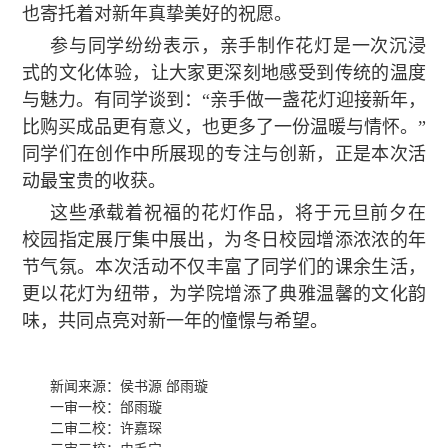
也寄托着对新年真挚美好的祝愿。
参与同学纷纷表示，亲手制作花灯是一次沉浸
式的文化体验，让大家更深刻地感受到传统的温度
与魅力。有同学谈到：“亲手做一盏花灯迎接新年，
比购买成品更有意义，也更多了一份温暖与情怀。”
同学们在创作中所展现的专注与创新，正是本次活
动最宝贵的收获。
这些承载着祝福的花灯作品，将于元旦前夕在
校园指定展厅集中展出，为冬日校园增添浓浓的年
节气氛。本次活动不仅丰富了同学们的课余生活，
更以花灯为纽带，为学院增添了典雅温馨的文化韵
味，共同点亮对新一年的憧憬与希望。
新闻来源：侯书源 邰雨璇
一审一校：邰雨璇
二审二校：许嘉琛