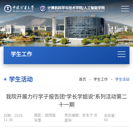
学生工作
学生活动
首页
>
学生工作
>
学生活动
我院开展力行学子报告团“学长学姐说”系列活动第二
十一期
摄影：邰雨璇
责任编辑：史毛宁 许
日期：2025-
浏览量：
11-30
63
宋蕾
嘉琛