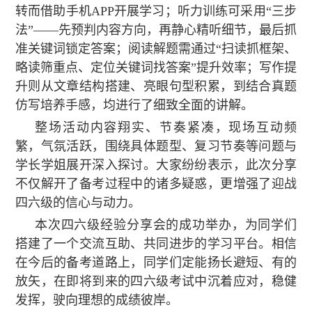
转而借助手机APP开展学习；听力训练可采用“三步
法”——先预判内容方向，再静心精听细节，最后抓
准关键词锁定答案；阅读解题需通过“扫读抓框架、
略读筛重点、定位关键词找答案”提升效率；写作提
升则从文章结构搭建、亮眼句型积累，到结合真题
仿写培养手感，均进行了细致全面的讲解。
整场活动内容翔实、节奏紧凑，现场互动频
繁，气氛活跃，围绕具体题型、复习节奏等问题与
学长学姐展开深入探讨。大家纷纷表示，此次分享
不仅解开了备考过程中的诸多疑惑，更增强了迎战
四六级的信心与动力。
本次四六级经验分享会的成功举办，为同学们
搭建了一个交流互助、共同进步的学习平台。相信
在今后的备考道路上，同学们定能扬长避短、有的
放矢，在即将到来的四六级考试中沉着应对，稳健
发挥，驶向理想的成绩彼岸。