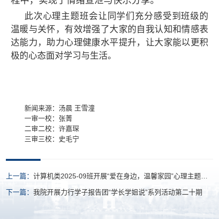
程中，实现了情绪宣泄与快乐分享。
此次心理主题班会让同学们充分感受到班级的
温暖与关怀，有效增强了大家的自我认知和情感表
达能力，助力心理健康水平提升，让大家能以更积
极的心态面对学习与生活。
新闻来源：汤晨 王雪潼
一审一校：张菁
二审二校：许嘉琛
三审三校：史毛宁
上一篇：
计算机类2025-09班开展“爱在身边，温馨家园”心理主题班
会
下一篇：
我院开展力行学子报告团“学长学姐说”系列活动第二十期