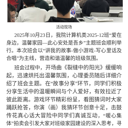
活动现场
2025年10月23日，我院计算机类2025-12班“爱在
身边，温馨家园—此心安处是吾乡”主题班会顺利举
行。本次班会以“讲我的故事-做小游戏-写心里话及
合唱”为主线，营造和谐温馨的班级氛围。
开场曲《裂缝中的阳光》缓缓响
班会过程中，
起，迅速烘托出温馨氛围，心理委员随后详细介
绍了班会主题。在“故事分享”环节，同学们积极
分享生活中的温暖瞬间与个人爱好，有效拉近了
彼此距离。游戏环节精彩纷呈，看图猜词时大家
踊跃抢答，你演（画）我猜环节创意十足，击鼓
传花真心话大冒险中同学们真诚互动
，“暖心集
体”拍卖会引发大家对班级家园建设的深入思考，寻