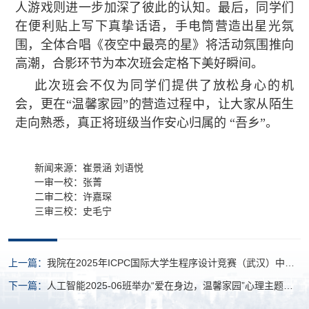
人游戏则进一步加深了彼此的认知。最后，同学们
在便利贴上写下真挚话语，手电筒营造出星光氛
围，全体合唱《夜空中最亮的星》将活动氛围推向
高潮，合影环节为本次班会定格下美好瞬间。
此次班会不仅为同学们提供了放松身心的机
会，更在“温馨家园”的营造过程中，让大家从陌生
走向熟悉，真正将班级当作安心归属的 “吾乡”。
新闻来源：崔景涵 刘语悦
一审一校：张菁
二审二校：许嘉琛
三审三校：史毛宁
上一篇：
我院在2025年ICPC国际大学生程序设计竞赛（武汉）中喜
获佳绩
下一篇：
人工智能2025-06班举办“爱在身边，温馨家园”心理主题班
会