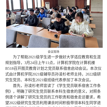
会议现场
为了帮助
2021
级学生进一步做好大学适应教育和生涯
规划指导，
3
月
24
日上午
11
点，计算机学院在计算机楼
B518
召开图灵教育计划之党员联系宿舍启动会议。本次仪
式由计算机学院
2021
级辅导员孙凌杉老师主持，
2022
级研
究生党员、本科生
2021
级班级代表参加了本次会议。
首先，孙凌杉老师宣读了《学生党员联系宿舍工作条
例》，明确了研究生党员联系本科生宿舍的意义，对照条
例逐个讲解了研究生党员的工作职责和宿舍走访要求，希
望
2022
级研究生党员利用课余时间积极带领本科生同学进